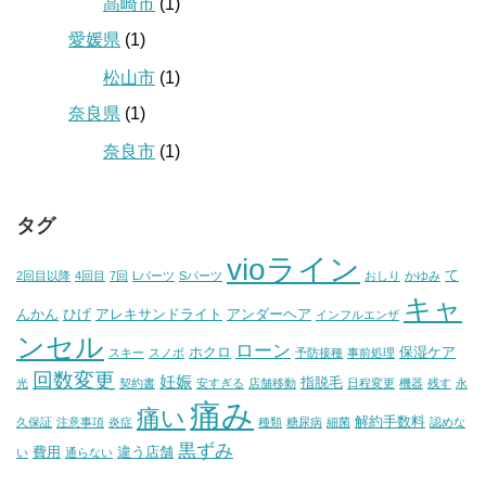
高崎市
(1)
愛媛県
(1)
松山市
(1)
奈良県
(1)
奈良市
(1)
タグ
vioライン
て
2回目以降
4回目
7回
Lパーツ
Sパーツ
おしり
かゆみ
キャ
んかん
ひげ
アレキサンドライト
アンダーヘア
インフルエンザ
ンセル
ローン
ホクロ
保湿ケア
スキー
スノボ
予防接種
事前処理
回数変更
妊娠
指脱毛
光
契約書
安すぎる
店舗移動
日程変更
機器
残す
永
痛み
痛い
解約手数料
久保証
注意事項
炎症
種類
糖尿病
細菌
認めな
黒ずみ
費用
違う店舗
い
通らない