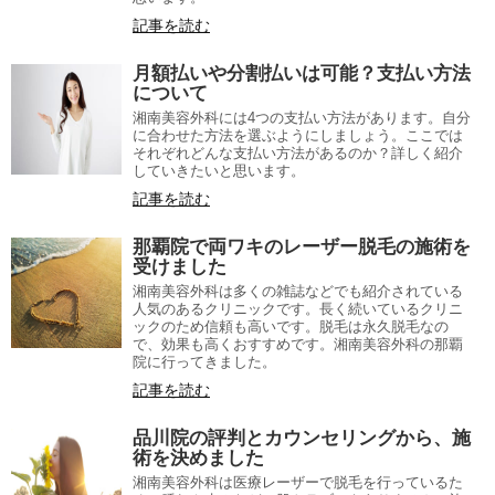
記事を読む
月額払いや分割払いは可能？支払い方法
について
湘南美容外科には4つの支払い方法があります。自分
に合わせた方法を選ぶようにしましょう。ここでは
それぞれどんな支払い方法があるのか？詳しく紹介
していきたいと思います。
記事を読む
那覇院で両ワキのレーザー脱毛の施術を
受けました
湘南美容外科は多くの雑誌などでも紹介されている
人気のあるクリニックです。長く続いているクリニ
ックのため信頼も高いです。脱毛は永久脱毛なの
で、効果も高くおすすめです。湘南美容外科の那覇
院に行ってきました。
記事を読む
品川院の評判とカウンセリングから、施
術を決めました
湘南美容外科は医療レーザーで脱毛を行っているた