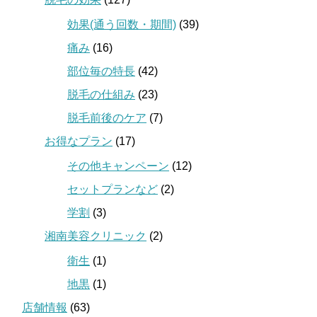
効果(通う回数・期間)
(39)
痛み
(16)
部位毎の特長
(42)
脱毛の仕組み
(23)
脱毛前後のケア
(7)
お得なプラン
(17)
その他キャンペーン
(12)
セットプランなど
(2)
学割
(3)
湘南美容クリニック
(2)
衛生
(1)
地黒
(1)
店舗情報
(63)