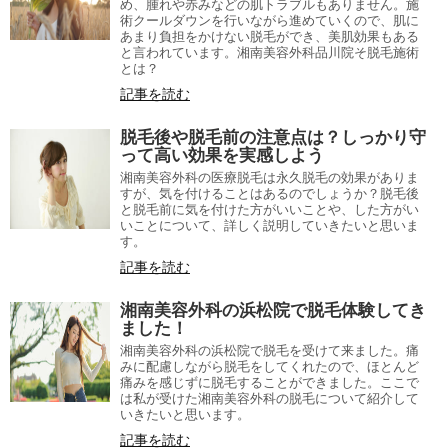
め、腫れや赤みなどの肌トラブルもありません。施
術クールダウンを行いながら進めていくので、肌に
あまり負担をかけない脱毛ができ、美肌効果もある
と言われています。湘南美容外科品川院そ脱毛施術
とは？
記事を読む
脱毛後や脱毛前の注意点は？しっかり守
って高い効果を実感しよう
湘南美容外科の医療脱毛は永久脱毛の効果がありま
すが、気を付けることはあるのでしょうか？脱毛後
と脱毛前に気を付けた方がいいことや、した方がい
いことについて、詳しく説明していきたいと思いま
す。
記事を読む
湘南美容外科の浜松院で脱毛体験してき
ました！
湘南美容外科の浜松院で脱毛を受けて来ました。痛
みに配慮しながら脱毛をしてくれたので、ほとんど
痛みを感じずに脱毛することができました。ここで
は私が受けた湘南美容外科の脱毛について紹介して
いきたいと思います。
記事を読む