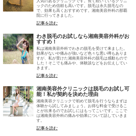
人気のあるクリニックです。長く続いているクリニ
ックのため信頼も高いです。脱毛は永久脱毛なの
で、効果も高くおすすめです。湘南美容外科の那覇
院に行ってきました。
記事を読む
わき脱毛のお試しなら湘南美容外科がお
すすめ！
私は湘南美容外科でわきの脱毛を受けて来ました。
効果がないや痛みが強いなど色々な悪い噂もありま
すが、私が受けた湘南美容外科の脱毛は感動もので
した！そこでも痛みや、体験談などをお伝えしてい
きます。
記事を読む
湘南美容外クリニックは脱毛のお試し可
能！私が契約を決めた理由
湘南美容クリニックで初めて脱毛を行うならまずは
体験から試してみましょう。お得な料金で受けるこ
とが出来るのでお試しにはもってこいです。ここで
は湘南美容外科の痛みや効果について話していきま
す。
記事を読む