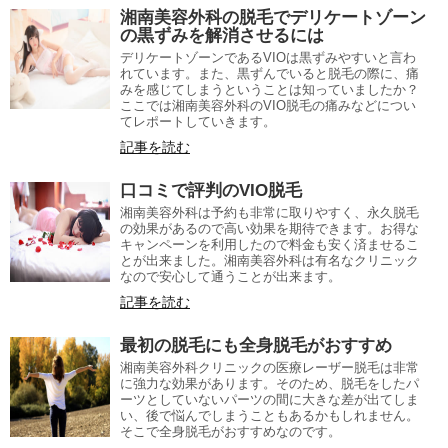
湘南美容外科の脱毛でデリケートゾーン
の黒ずみを解消させるには
デリケートゾーンであるVIOは黒ずみやすいと言わ
れています。また、黒ずんでいると脱毛の際に、痛
みを感じてしまうということは知っていましたか？
ここでは湘南美容外科のVIO脱毛の痛みなどについ
てレポートしていきます。
記事を読む
口コミで評判のVIO脱毛
湘南美容外科は予約も非常に取りやすく、永久脱毛
の効果があるので高い効果を期待できます。お得な
キャンペーンを利用したので料金も安く済ませるこ
とが出来ました。湘南美容外科は有名なクリニック
なので安心して通うことが出来ます。
記事を読む
最初の脱毛にも全身脱毛がおすすめ
湘南美容外科クリニックの医療レーザー脱毛は非常
に強力な効果があります。そのため、脱毛をしたパ
ーツとしていないパーツの間に大きな差が出てしま
い、後で悩んでしまうこともあるかもしれません。
そこで全身脱毛がおすすめなのです。