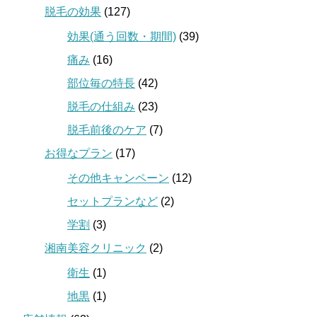
脱毛の効果
(127)
効果(通う回数・期間)
(39)
痛み
(16)
部位毎の特長
(42)
脱毛の仕組み
(23)
脱毛前後のケア
(7)
お得なプラン
(17)
その他キャンペーン
(12)
セットプランなど
(2)
学割
(3)
湘南美容クリニック
(2)
衛生
(1)
地黒
(1)