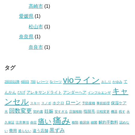
高崎市
(1)
愛媛県
(1)
松山市
(1)
奈良県
(1)
奈良市
(1)
タグ
vioライン
て
2回目以降
4回目
7回
Lパーツ
Sパーツ
おしり
かゆみ
キャ
んかん
ひげ
アレキサンドライト
アンダーヘア
インフルエンザ
ンセル
ローン
ホクロ
保湿ケア
スキー
スノボ
予防接種
事前処理
回数変更
妊娠
指脱毛
光
契約書
安すぎる
店舗移動
日程変更
機器
残す
永
痛み
痛い
解約手数料
久保証
注意事項
炎症
種類
糖尿病
細菌
認めな
黒ずみ
費用
違う店舗
い
通らない