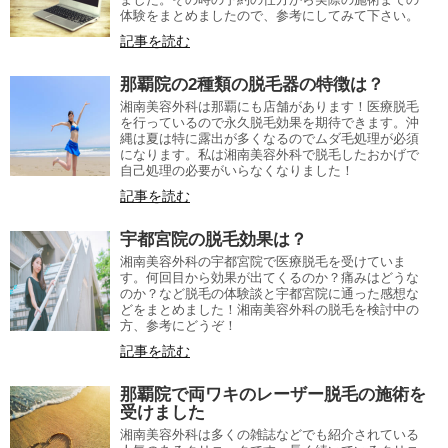
体験をまとめましたので、参考にしてみて下さい。
記事を読む
那覇院の2種類の脱毛器の特徴は？
湘南美容外科は那覇にも店舗があります！医療脱毛
を行っているので永久脱毛効果を期待できます。沖
縄は夏は特に露出が多くなるのでムダ毛処理が必須
になります。私は湘南美容外科で脱毛したおかげで
自己処理の必要がいらなくなりました！
記事を読む
宇都宮院の脱毛効果は？
湘南美容外科の宇都宮院で医療脱毛を受けていま
す。何回目から効果が出てくるのか？痛みはどうな
のか？など脱毛の体験談と宇都宮院に通った感想な
どをまとめました！湘南美容外科の脱毛を検討中の
方、参考にどうぞ！
記事を読む
那覇院で両ワキのレーザー脱毛の施術を
受けました
湘南美容外科は多くの雑誌などでも紹介されている