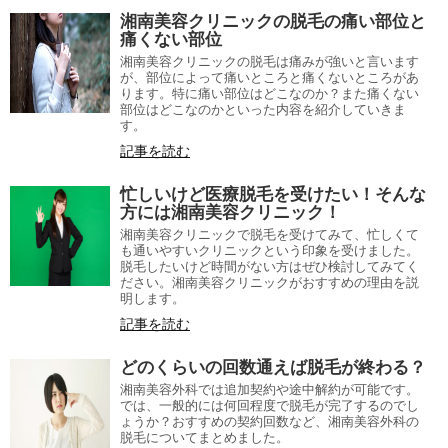
湘南美容クリニックの脱毛の痛い部位と
痛くない部位
湘南美容クリニックの脱毛は痛みが強いと言います
が、部位によって痛いところと痛くないところがあ
ります。特に痛い部位はどこなのか？また痛くない
部位はどこなのかといった内容を紹介していきま
す。
記事を読む
忙しいけど医療脱毛を受けたい！そんな
方には湘南美容クリニック！
湘南美容クリニックで脱毛を受けてみて、忙しくて
も通いやすいクリニックという印象を受けました。
脱毛したいけど時間がない方はぜひ検討してみてく
ださい。湘南美容クリニックがおすすめの理由を説
明します。
記事を読む
どのくらいの回数通えば脱毛が終わる？
湘南美容外科では追加契約や途中解約が可能です。
では、一般的には何回程度で脱毛が完了するのでし
ょうか？おすすめの契約回数など、湘南美容外科の
脱毛についてまとめました。