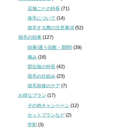
店舗ごとの特長
(71)
体毛について
(14)
脱毛する際の注意事項
(52)
脱毛の効果
(127)
効果(通う回数・期間)
(39)
痛み
(16)
部位毎の特長
(42)
脱毛の仕組み
(23)
脱毛前後のケア
(7)
お得なプラン
(17)
その他キャンペーン
(12)
セットプランなど
(2)
学割
(3)