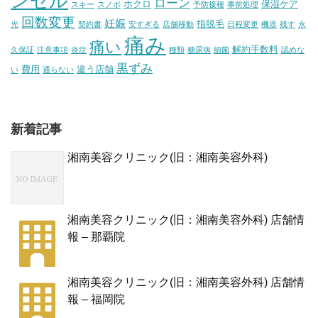
ンセル
ローン
ホクロ
保湿ケア
スキー
スノボ
予防接種
事前処理
回数変更
妊娠
指脱毛
光
契約書
安すぎる
店舗移動
日程変更
機器
残す
永
痛み
痛い
解約手数料
久保証
注意事項
炎症
種類
糖尿病
細菌
認めな
黒ずみ
費用
違う店舗
い
通らない
新着記事
湘南美容クリニック(旧：湘南美容外科)
湘南美容クリニック(旧：湘南美容外科) 店舗情
報 – 那覇院
湘南美容クリニック(旧：湘南美容外科) 店舗情
報 – 福岡院