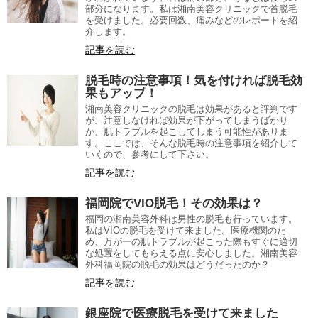
部分になります。私は湘南美容クリニックで首脱毛
を受けました。必要回数、痛みなどのレポートを紹
介します。
記事を読む
脱毛時の注意事項！気を付ければ脱毛効
果もアップ！
湘南美容クリニックの脱毛は効果があると評判です
が、注意しなければ効果が下がってしまうばかり
か、肌トラブルを起こしてしまう可能性がありま
す。ここでは、そんな脱毛時の注意事項を紹介して
いくので、参考にして下さい。
記事を読む
福岡院でVIO脱毛！その効果は？
福岡の湘南美容外科は男性の脱毛も行っています。
私はVIOの脱毛を受けて来ました。医療機関のた
め、万が一の肌トラブルが起こった際もすぐに適切
な処置をしてもらえる点に安心しました。湘南美容
外科福岡院の脱毛の効果はどうだったのか？
記事を読む
銀座院で医療脱毛を受けて来ました