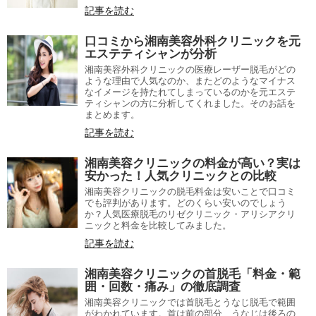
記事を読む
口コミから湘南美容外科クリニックを元
エステティシャンが分析
湘南美容外科クリニックの医療レーザー脱毛がどの
ような理由で人気なのか、またどのようなマイナス
なイメージを持たれてしまっているのかを元エステ
ティシャンの方に分析してくれました。そのお話を
まとめます。
記事を読む
湘南美容クリニックの料金が高い？実は
安かった！人気クリニックとの比較
湘南美容クリニックの脱毛料金は安いことで口コミ
でも評判があります。どのくらい安いのでしょう
か？人気医療脱毛のリゼクリニック・アリシアクリ
ニックと料金を比較してみました。
記事を読む
湘南美容クリニックの首脱毛「料金・範
囲・回数・痛み」の徹底調査
湘南美容クリニックでは首脱毛とうなじ脱毛で範囲
がわかれています。首は前の部分、うなじは後ろの