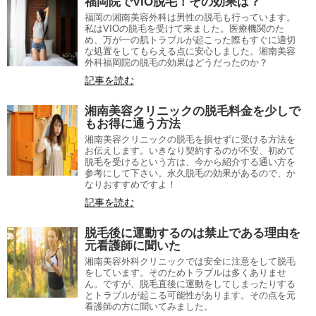
福岡院でVIO脱毛！その効果は？
福岡の湘南美容外科は男性の脱毛も行っています。
私はVIOの脱毛を受けて来ました。医療機関のた
め、万が一の肌トラブルが起こった際もすぐに適切
な処置をしてもらえる点に安心しました。湘南美容
外科福岡院の脱毛の効果はどうだったのか？
記事を読む
湘南美容クリニックの脱毛料金を少しで
もお得に通う方法
湘南美容クリニックの脱毛を損せずに受ける方法を
お伝えします。いきなり契約するのが不安、初めて
脱毛を受けるという方は、今から紹介する通い方を
参考にして下さい。永久脱毛の効果があるので、か
なりおすすめですよ！
記事を読む
脱毛後に運動するのは禁止である理由を
元看護師に聞いた
湘南美容外科クリニックでは安全に注意をして脱毛
をしています。そのためトラブルは多くありませ
ん。ですが、脱毛直後に運動をしてしまったりする
とトラブルが起こる可能性があります。その点を元
看護師の方に聞いてみました。