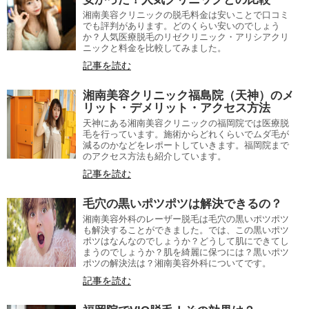
湘南美容クリニックの脱毛料金は安いことで口コミ
でも評判があります。どのくらい安いのでしょう
か？人気医療脱毛のリゼクリニック・アリシアクリ
ニックと料金を比較してみました。
記事を読む
湘南美容クリニック福島院（天神）のメ
リット・デメリット・アクセス方法
天神にある湘南美容クリニックの福岡院では医療脱
毛を行っています。施術からどれくらいでムダ毛が
減るのかなどをレポートしていきます。福岡院まで
のアクセス方法も紹介しています。
記事を読む
毛穴の黒いポツポツは解決できるの？
湘南美容外科のレーザー脱毛は毛穴の黒いポツポツ
も解決することができました。では、この黒いポツ
ポツはなんなのでしょうか？どうして肌にできてし
まうのでしょうか？肌を綺麗に保つには？黒いポツ
ポツの解決法は？湘南美容外科についてです。
記事を読む