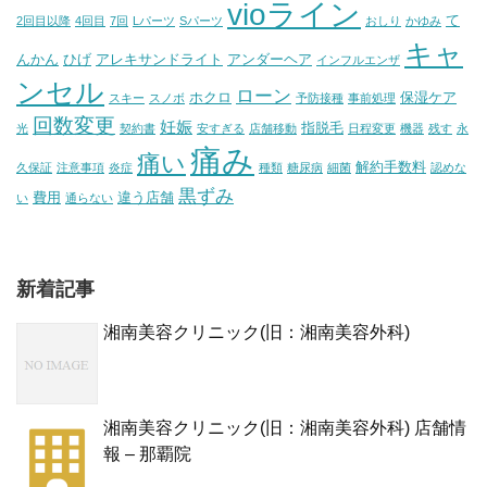
vioライン
て
2回目以降
4回目
7回
Lパーツ
Sパーツ
おしり
かゆみ
キャ
んかん
ひげ
アレキサンドライト
アンダーヘア
インフルエンザ
ンセル
ローン
ホクロ
保湿ケア
スキー
スノボ
予防接種
事前処理
回数変更
妊娠
指脱毛
光
契約書
安すぎる
店舗移動
日程変更
機器
残す
永
痛み
痛い
解約手数料
久保証
注意事項
炎症
種類
糖尿病
細菌
認めな
黒ずみ
費用
違う店舗
い
通らない
新着記事
湘南美容クリニック(旧：湘南美容外科)
湘南美容クリニック(旧：湘南美容外科) 店舗情
報 – 那覇院