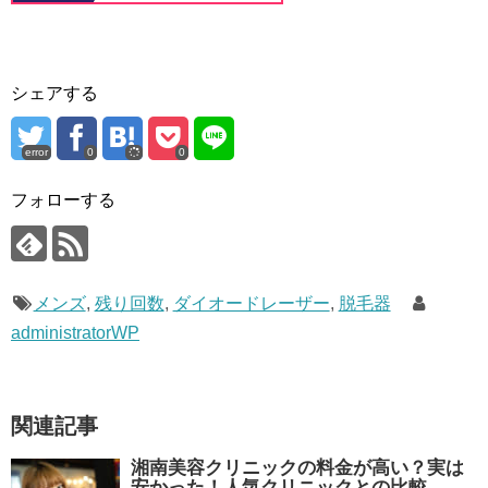
シェアする
error
0
0
フォローする
メンズ
,
残り回数
,
ダイオードレーザー
,
脱毛器
administratorWP
関連記事
湘南美容クリニックの料金が高い？実は
安かった！人気クリニックとの比較