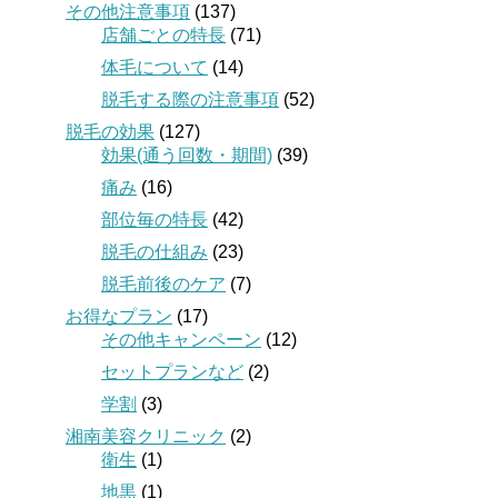
その他注意事項
(137)
店舗ごとの特長
(71)
体毛について
(14)
脱毛する際の注意事項
(52)
脱毛の効果
(127)
効果(通う回数・期間)
(39)
痛み
(16)
部位毎の特長
(42)
脱毛の仕組み
(23)
脱毛前後のケア
(7)
お得なプラン
(17)
その他キャンペーン
(12)
セットプランなど
(2)
学割
(3)
湘南美容クリニック
(2)
衛生
(1)
地黒
(1)