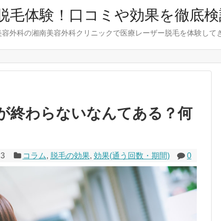
脱毛体験！口コミや効果を徹底検
美容外科の湘南美容外科クリニックで医療レーザー脱毛を体験して
が終わらないなんてある？何
23
コラム
,
脱毛の効果
,
効果(通う回数・期間)
0