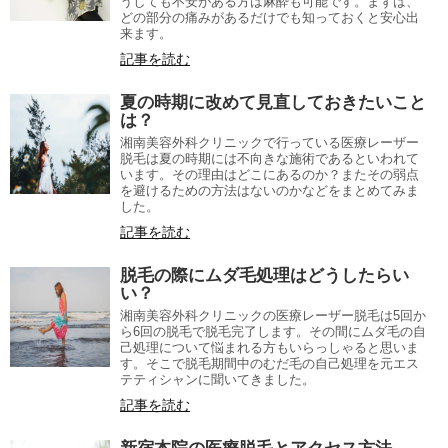
うしても不安がある方は麻酔も可能です。まずは、
どの部分の痛みがあるだけでも知っておくと安心出
来ます。
記事を読む
夏の時期に改めて見直しておきたいこと
は？
湘南美容外科クリニックで行っている医療レーザー
脱毛は夏の時期には不向きな施術であるといわれて
います。その理由はどこにあるのか？またその弱点
を避けるための方法はないのかなどをまとめてみま
した。
記事を読む
脱毛の際にムダ毛処理はどうしたらい
い？
湘南美容外科クリニックの医療レーザー脱毛は5回か
ら6回の脱毛で脱毛完了します。その間にムダ毛の自
己処理について悩まれる方もいらっしゃると思いま
す。そこで脱毛期間中のむだ毛の自己処理を元エス
テティシャンに聞いてきました。
記事を読む