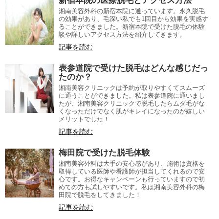
新宿本院の医療脱毛とアクセス方法
湘南美容外科の新宿本院に通っています。永久脱毛
の効果があり、毛深い私でも1回目から効果を実感す
ることができました。新宿本院で受けた脱毛の体験
談や詳しいアクセス方法を紹介してきます。
記事を読む
表参道院で受けた脱毛はどんな感じだっ
たのか？
湘南美容クリニックは予約が取りやすくてスムーズ
に通うことができました。私は表参道院に通いまし
たが、湘南美容クリニックで脱毛したらムダ毛がな
くなっただけでなく肌がキレイになったのが嬉しい
メリットでした！
記事を読む
梅田院で受けた脱毛体験
湘南美容外科は大手の安心感があり、施術は資格を
取得している医師や看護師が担当してくれるので安
心です。お得なキャンペーンも行っていますので初
めての方も試しやすいです。私は湘南美容外科の梅
田院で脱毛をしてきました！
記事を読む