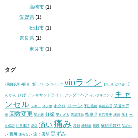
高崎市
(1)
愛媛県
(1)
松山市
(1)
奈良県
(1)
奈良市
(1)
タグ
vioライン
て
2回目以降
4回目
7回
Lパーツ
Sパーツ
おしり
かゆみ
キャ
んかん
ひげ
アレキサンドライト
アンダーヘア
インフルエンザ
ンセル
ローン
ホクロ
保湿ケア
スキー
スノボ
予防接種
事前処理
回数変更
妊娠
指脱毛
光
契約書
安すぎる
店舗移動
日程変更
機器
残す
永
痛み
痛い
解約手数料
久保証
注意事項
炎症
種類
糖尿病
細菌
認めな
黒ずみ
費用
違う店舗
い
通らない