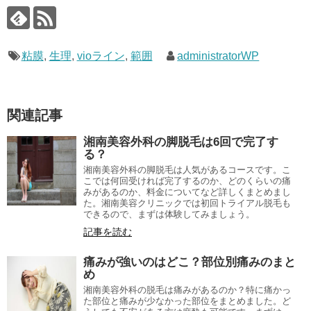
粘膜
,
生理
,
vioライン
,
範囲
administratorWP
関連記事
湘南美容外科の脚脱毛は6回で完了す
る？
湘南美容外科の脚脱毛は人気があるコースです。こ
こでは何回受ければ完了するのか、どのくらいの痛
みがあるのか、料金についてなど詳しくまとめまし
た。湘南美容クリニックでは初回トライアル脱毛も
できるので、まずは体験してみましょう。
記事を読む
痛みが強いのはどこ？部位別痛みのまと
め
湘南美容外科の脱毛は痛みがあるのか？特に痛かっ
た部位と痛みが少なかった部位をまとめました。ど