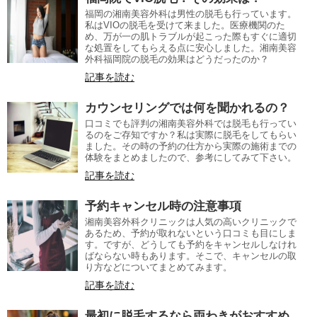
福岡の湘南美容外科は男性の脱毛も行っています。
私はVIOの脱毛を受けて来ました。医療機関のた
め、万が一の肌トラブルが起こった際もすぐに適切
な処置をしてもらえる点に安心しました。湘南美容
外科福岡院の脱毛の効果はどうだったのか？
記事を読む
カウンセリングでは何を聞かれるの？
口コミでも評判の湘南美容外科では脱毛も行ってい
るのをご存知ですか？私は実際に脱毛をしてもらい
ました。その時の予約の仕方から実際の施術までの
体験をまとめましたので、参考にしてみて下さい。
記事を読む
予約キャンセル時の注意事項
湘南美容外科クリニックは人気の高いクリニックで
あるため、予約が取れないという口コミも目にしま
す。ですが、どうしても予約をキャンセルしなけれ
ばならない時もあります。そこで、キャンセルの取
り方などについてまとめてみます。
記事を読む
最初に脱毛するなら両わきがおすすめ