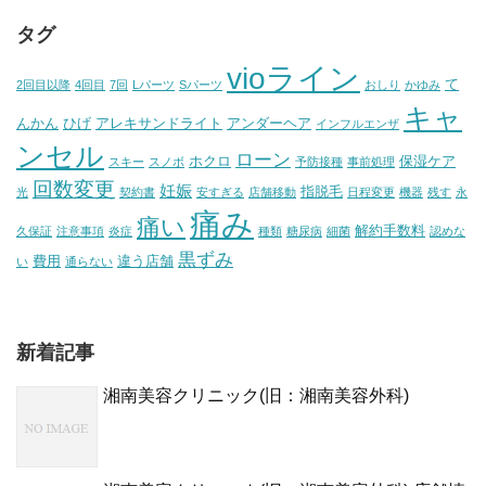
タグ
vioライン
て
2回目以降
4回目
7回
Lパーツ
Sパーツ
おしり
かゆみ
キャ
んかん
ひげ
アレキサンドライト
アンダーヘア
インフルエンザ
ンセル
ローン
ホクロ
保湿ケア
スキー
スノボ
予防接種
事前処理
回数変更
妊娠
指脱毛
光
契約書
安すぎる
店舗移動
日程変更
機器
残す
永
痛み
痛い
解約手数料
久保証
注意事項
炎症
種類
糖尿病
細菌
認めな
黒ずみ
費用
違う店舗
い
通らない
新着記事
湘南美容クリニック(旧：湘南美容外科)