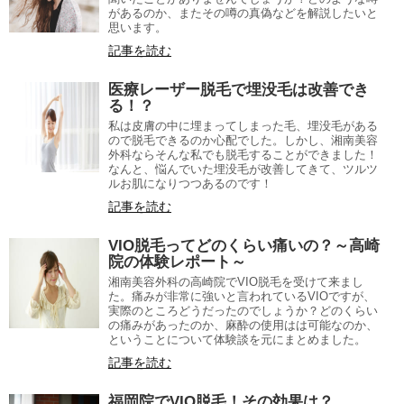
があるのか、またその噂の真偽などを解説したいと
思います。
記事を読む
医療レーザー脱毛で埋没毛は改善でき
る！？
私は皮膚の中に埋まってしまった毛、埋没毛がある
ので脱毛できるのか心配でした。しかし、湘南美容
外科ならそんな私でも脱毛することができました！
なんと、悩んでいた埋没毛が改善してきて、ツルツ
ルお肌になりつつあるのです！
記事を読む
VIO脱毛ってどのくらい痛いの？～高崎
院の体験レポート～
湘南美容外科の高崎院でVIO脱毛を受けて来まし
た。痛みが非常に強いと言われているVIOですが、
実際のところどうだったのでしょうか？どのくらい
の痛みがあったのか、麻酔の使用はは可能なのか、
ということについて体験談を元にまとめました。
記事を読む
福岡院でVIO脱毛！その効果は？