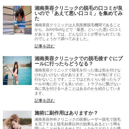
湘南美容クリニックの脱毛の口コミが良
いので「あえて悪い口コミ」を集めてみ
た
湘南美容クリニックは人気医療脱毛機関であること
から、2chや5chなどで「最悪」といった悪い口コミ
があります。では、どんな口コミが寄せられている
のでしょうか？調べてみました。
記事を読む
湘南美容クリニックでの脱毛後すぐにプ
ールに行ったらどうなる？
湘南美容クリニックで脱毛を行った後は気を付けな
ければいけない点があります。プールや海にすぐに
行かないことです。ここではどれくらい経ったらプ
ールや海に行っても良いのか、トラブルに繋げない
為に気を付けるべきことはあるのかを紹介していき
ます。
記事を読む
施術に副作用はありますか？
湘南美容外科クリニックの医療レーザー脱毛で脱毛
を完了すると脱毛効果以外の効果もあるという噂を
聞いたことがありませんでしょうか？どのような噂