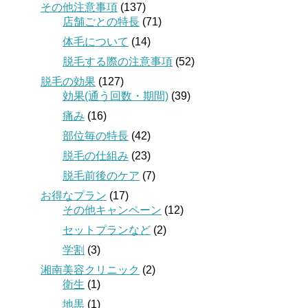
その他注意事項
(137)
店舗ごとの特長
(71)
体毛について
(14)
脱毛する際の注意事項
(52)
脱毛の効果
(127)
効果(通う回数・期間)
(39)
痛み
(16)
部位毎の特長
(42)
脱毛の仕組み
(23)
脱毛前後のケア
(7)
お得なプラン
(17)
その他キャンペーン
(12)
セットプランなど
(2)
学割
(3)
湘南美容クリニック
(2)
衛生
(1)
地黒
(1)