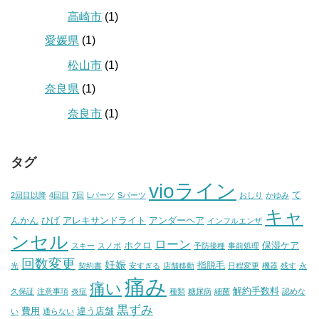
高崎市
(1)
愛媛県
(1)
松山市
(1)
奈良県
(1)
奈良市
(1)
タグ
vioライン
て
2回目以降
4回目
7回
Lパーツ
Sパーツ
おしり
かゆみ
キャ
んかん
ひげ
アレキサンドライト
アンダーヘア
インフルエンザ
ンセル
ローン
ホクロ
保湿ケア
スキー
スノボ
予防接種
事前処理
回数変更
妊娠
指脱毛
光
契約書
安すぎる
店舗移動
日程変更
機器
残す
永
痛み
痛い
解約手数料
久保証
注意事項
炎症
種類
糖尿病
細菌
認めな
黒ずみ
費用
違う店舗
い
通らない