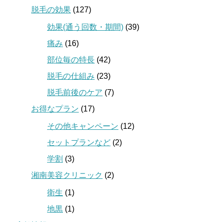
脱毛の効果
(127)
効果(通う回数・期間)
(39)
痛み
(16)
部位毎の特長
(42)
脱毛の仕組み
(23)
脱毛前後のケア
(7)
お得なプラン
(17)
その他キャンペーン
(12)
セットプランなど
(2)
学割
(3)
湘南美容クリニック
(2)
衛生
(1)
地黒
(1)