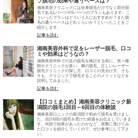
ツ脱毛の効果や通うペースは？
湘南美容クリニックには全身脱毛だけでなく部分脱
毛であるLパーツやSパーツのプランもあります。こ
ういったプランはどういう人におすすめか？また脱
毛の通うペースはどれくらいか？といったことをご
紹介します。
記事を読む
湘南美容外科で足をレーザー脱毛、口コ
ミや効果はどうなの？
湘南美容外科での足の脱毛を検討する前に、色々種
類やクリニックが多い、脚の脱毛。正しいレーザー
脱毛クリニックの探し方、口コミの見分け方、そも
そも、クリニックで脱毛することのメリットなどを
説明してみました。
記事を読む
【口コミまとめ】湘南美容クリニック新
潟院の脱毛1回目～6回目の体験談
湘南美容口ニックの新潟院で初めて脱毛を受けまし
た。合計6回の脱毛を受けた経過をお伝えしていきま
す。何回で効果があったのかなど、実際に受けてみ
た口コミを紹介していくので、ぜひ参考にして下さ
い。