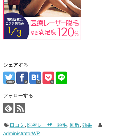
シェアする
error
0
0
フォローする
口コミ
,
医療レーザー脱毛
,
回数
,
効果
administratorWP