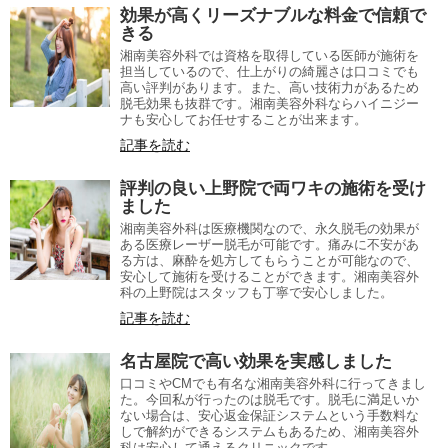
効果が高くリーズナブルな料金で信頼で
きる
湘南美容外科では資格を取得している医師が施術を
担当しているので、仕上がりの綺麗さは口コミでも
高い評判があります。また、高い技術力があるため
脱毛効果も抜群です。湘南美容外科ならハイニジー
ナも安心してお任せすることが出来ます。
記事を読む
評判の良い上野院で両ワキの施術を受け
ました
湘南美容外科は医療機関なので、永久脱毛の効果が
ある医療レーザー脱毛が可能です。痛みに不安があ
る方は、麻酔を処方してもらうことが可能なので、
安心して施術を受けることができます。湘南美容外
科の上野院はスタッフも丁寧で安心しました。
記事を読む
名古屋院で高い効果を実感しました
口コミやCMでも有名な湘南美容外科に行ってきまし
た。今回私が行ったのは脱毛です。脱毛に満足いか
ない場合は、安心返金保証システムという手数料な
しで解約ができるシステムもあるため、湘南美容外
科は安心して通えるクリニックです。