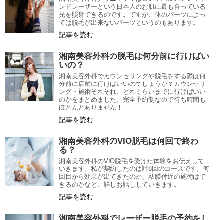
ンドレーザーという日本人のお肌に最も合っている
光を照射できるのです。ですが、体のパーツによっ
ては脱毛が出来ないパーツというのもあります。
記事を読む
湘南美容外科の脱毛は何分前に行けばい
いの？
湘南美容外科でカウンセリングや脱毛をする際は何
分前に店舗に行けばいいのでしょうか？カウンセリ
ング・施術それぞれ、どれくらいまでに行けばいい
のかをまとめました。完全予約制なので待ち時間も
ほとんどありません！
記事を読む
湘南美容外科のVIO脱毛は何回で終わ
る？
湘南美容外科のVIO脱毛を受けた体験をお伝えして
いきます。私が契約したのは計8回のコースです。何
回目から効果が出てきたのか、粘膜付近の施術はで
きるのかなど、詳しお話ししていきます。
記事を読む
湘南美容外科でレーザー脱毛の予約をし