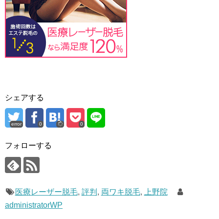
シェアする
error
0
0
フォローする
医療レーザー脱毛
,
評判
,
両ワキ脱毛
,
上野院
administratorWP