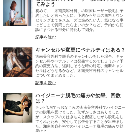
てみよう
初めて、「湘南美容外科」の医療レーザー脱毛に予
約したいと言った人に、予約から初回の無料カウン
セリングまでをスムーズに進めたい人、気になる事
はどこまで質問したらよいのか？など、予約から初
診にまつわる部分に特化して紹介。
記事を読む
キャンセルや変更にペナルティはある？
湘南美容外科で脱毛のキャンセルをした場合、キャ
ンセル料やペナルティは発生するのでしょうか？予
約の変更方法、遅刻しそうな時の対応、無断キャン
セルはどうなるかなど、湘南美容外科のキャンセル
についてまとめました。
記事を読む
ハイジニーナ脱毛の痛みや効果、回数
は？
テレビCMでもおなじみの湘南美容外科でハイジニー
ナの脱毛を受けました。恥ずかしさはありました
が、スタッフの方はきちんと配慮しながら脱毛をし
てくれたため、安心してお任せすることが出来まし
た。湘南美容外科でのハイジニーナ脱毛の痛みや効
果は？