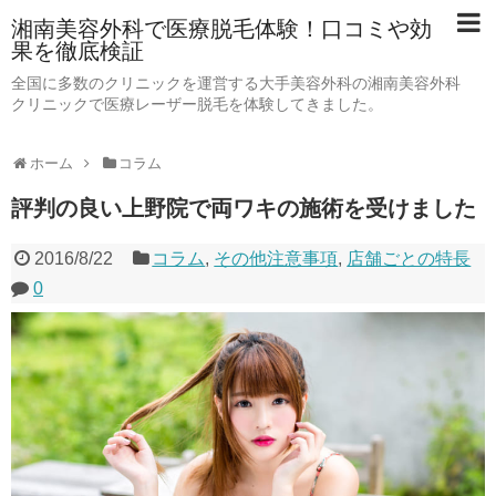
湘南美容外科で医療脱毛体験！口コミや効
果を徹底検証
全国に多数のクリニックを運営する大手美容外科の湘南美容外科
クリニックで医療レーザー脱毛を体験してきました。
ホーム
コラム
評判の良い上野院で両ワキの施術を受けました
2016/8/22
コラム
,
その他注意事項
,
店舗ごとの特長
0