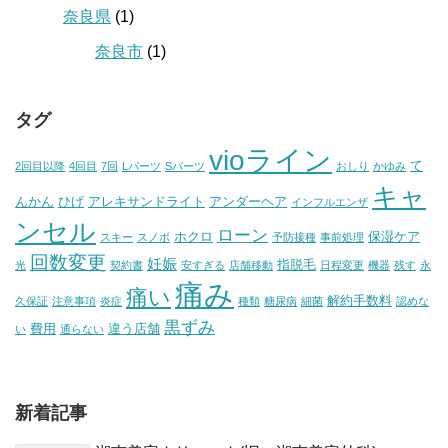
奈良県
(1)
奈良市
(1)
タグ
vioライン
て
2回目以降
4回目
7回
Lパーツ
Sパーツ
おしり
かゆみ
キャ
んかん
ひげ
アレキサンドライト
アンダーヘア
インフルエンザ
ンセル
ローン
ホクロ
保湿ケア
スキー
スノボ
予防接種
事前処理
回数変更
妊娠
指脱毛
光
契約書
安すぎる
店舗移動
日程変更
機器
残す
永
痛み
痛い
解約手数料
久保証
注意事項
炎症
種類
糖尿病
細菌
認めな
黒ずみ
費用
違う店舗
い
通らない
新着記事