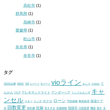
高松市
(1)
群馬県
(1)
高崎市
(1)
愛媛県
(1)
松山市
(1)
奈良県
(1)
奈良市
(1)
タグ
vioライン
て
2回目以降
4回目
7回
Lパーツ
Sパーツ
おしり
かゆみ
キャ
んかん
ひげ
アレキサンドライト
アンダーヘア
インフルエンザ
ンセル
ローン
ホクロ
保湿ケア
スキー
スノボ
予防接種
事前処理
回数変更
妊娠
指脱毛
光
契約書
安すぎる
店舗移動
日程変更
機器
残す
永