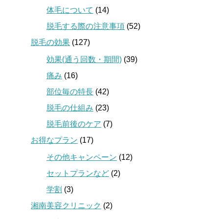
体毛について
(14)
脱毛する際の注意事項
(52)
脱毛の効果
(127)
効果(通う回数・期間)
(39)
痛み
(16)
部位毎の特長
(42)
脱毛の仕組み
(23)
脱毛前後のケア
(7)
お得なプラン
(17)
その他キャンペーン
(12)
セットプランなど
(2)
学割
(3)
湘南美容クリニック
(2)