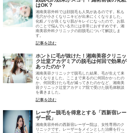
はOK？
湘南美容外科では顔脱毛も人気があるのです。私も
毛穴が小さくなりニキビが出来にくくなりました。
化粧ノリが良くなり肌がキレイになったので、お肌
のことで悩んでいる方には非常におすすめです。湘
南美容外科クリニックの顔脱毛について解説しま
す。
記事を読む
ホントに毛が抜けた！湘南美容クリニッ
ク辻堂アカデミアの脱毛は何回で効果が
あったのか？
湘南美容クリニックで脱毛した結果、毛が生えて来
なくなりました。ここまで来るのに何回かかったの
か、何回受けたら毛が減ってきたのかなど、湘南美
容クリニック辻堂アカデミア院で受けた脱毛体験談
を書きました。
記事を読む
レーザー脱毛を得意とする「西新宿レー
ザー院」
湘南美容外科の西新宿レーザー院は、女性専用のク
リニックです。レーザーをメインとした治療を行っ