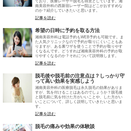
ており、医療レーザー脱毛も得意としています。湘
南美容外科の西新宿レーザー院はどこがおすすめな
のか？紹介していきたいと思います。
記事を読む
希望の日時に予約を取る方法
湘南美容外科は電話予約もWEB予約も可能です。ま
た人気クリニックなので予約が取りにくいこともあ
りますが、ある裏ワザを使うことで予約が取りやす
くなるんです。どうすれば湘南美容外科の予約が取
りやすくなるのか？それについて説明致します。
記事を読む
脱毛後や脱毛前の注意点は？しっかり守
って高い効果を実感しよう
湘南美容外科の医療脱毛は永久脱毛の効果がありま
すが、気を付けることはあるのでしょうか？脱毛後
と脱毛前に気を付けた方がいいことや、した方がい
いことについて、詳しく説明していきたいと思いま
す。
記事を読む
脱毛の痛みや効果の体験談