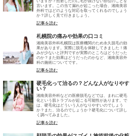
いますか？照射したのに毛が抜けない部位のことを
言います。この当て漏れが起こった場合、湘南美容
外科ではどのような対応を取ってくれるのでしょう
か？詳しく見て行きましょう。
記事を読む
札幌院の痛みや効果の口コミ
湘南美容外科札幌院は医療機関のため永久脱毛の効
果があります。実際に脱毛を体験してきました！痛
みが少ないと評判ですが実際のところはどうだった
のか？また効果はどうだったのかなど、湘南美容外
科の施術についてです。
記事を読む
硬毛化って治るの？どんな人がなりやす
い？
湘南美容外科などの医療脱毛などでは、まれに硬毛
化という肌トラブルが起こる可能性があります。で
は、硬毛化はどういう人がなりやすいのでしょう
か？また、治るのでしょうか？硬毛化について詳し
く調べてみました。
記事を読む
顔脱毛の効果がスゴイ！施術前後の化粧