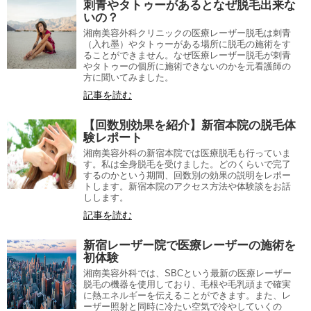
刺青やタトゥーがあるとなぜ脱毛出来な
いの？
湘南美容外科クリニックの医療レーザー脱毛は刺青
（入れ墨）やタトゥーがある場所に脱毛の施術をす
ることができません。なぜ医療レーザー脱毛が刺青
やタトゥーの個所に施術できないのかを元看護師の
方に聞いてみました。
記事を読む
【回数別効果を紹介】新宿本院の脱毛体
験レポート
湘南美容外科の新宿本院では医療脱毛も行っていま
す。私は全身脱毛を受けました。どのくらいで完了
するのかという期間、回数別の効果の説明をレポー
トします。新宿本院のアクセス方法や体験談をお話
しします。
記事を読む
新宿レーザー院で医療レーザーの施術を
初体験
湘南美容外科では、SBCという最新の医療レーザー
脱毛の機器を使用しており、毛根や毛乳頭まで確実
に熱エネルギーを伝えることができます。また、レ
ーザー照射と同時に冷たい空気で冷やしていくの