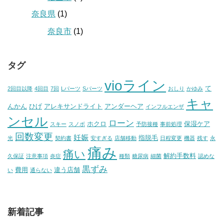
奈良県
(1)
奈良市
(1)
タグ
vioライン
て
2回目以降
4回目
7回
Lパーツ
Sパーツ
おしり
かゆみ
キャ
んかん
ひげ
アレキサンドライト
アンダーヘア
インフルエンザ
ンセル
ローン
ホクロ
保湿ケア
スキー
スノボ
予防接種
事前処理
回数変更
妊娠
指脱毛
光
契約書
安すぎる
店舗移動
日程変更
機器
残す
永
痛み
痛い
解約手数料
久保証
注意事項
炎症
種類
糖尿病
細菌
認めな
黒ずみ
費用
違う店舗
い
通らない
新着記事