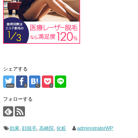
シェアする
error
0
0
フォローする
効果
,
顔脱毛
,
高崎院
,
化粧
administratorWP