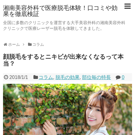
湘南美容外科で医療脱毛体験！口コミや効
果を徹底検証
全国に多数のクリニックを運営する大手美容外科の湘南美容外科
クリニックで医療レーザー脱毛を体験してきました。
ホーム
コラム
顔脱毛をするとニキビが出来なくなるって本
当？
2018/1/1
コラム
,
脱毛の効果
,
部位毎の特長
0