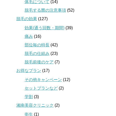
体毛について
(14)
脱毛する際の注意事項
(52)
脱毛の効果
(127)
効果(通う回数・期間)
(39)
痛み
(16)
部位毎の特長
(42)
脱毛の仕組み
(23)
脱毛前後のケア
(7)
お得なプラン
(17)
その他キャンペーン
(12)
セットプランなど
(2)
学割
(3)
湘南美容クリニック
(2)
衛生
(1)