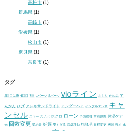
高松市
(1)
群馬県
(1)
高崎市
(1)
愛媛県
(1)
松山市
(1)
奈良県
(1)
奈良市
(1)
タグ
vioライン
て
2回目以降
4回目
7回
Lパーツ
Sパーツ
おしり
かゆみ
キャ
んかん
ひげ
アレキサンドライト
アンダーヘア
インフルエンザ
ンセル
ローン
ホクロ
保湿ケア
スキー
スノボ
予防接種
事前処理
回数変更
妊娠
指脱毛
光
契約書
安すぎる
店舗移動
日程変更
機器
残す
永