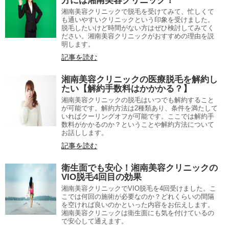
方には湘南美容クリニック！
湘南美容クリニックで脱毛を受けてみて、忙しくて
も通いやすいクリニックという印象を受けました。
脱毛したいけど時間がない方はぜひ検討してみてく
ださい。湘南美容クリニックがおすすめの理由を説
明します。
記事を読む
湘南美容クリニックの医療脱毛を解約し
たい【解約手数料はかかかる？】
湘南美容クリニックの脱毛はいつでも解約すること
が可能です。解約方法は2種類あり、条件を満たして
いればクーリングオフが可能です。ここでは解約手
数料がかかるのか？ということや解約方法について
お話しします。
記事を読む
衛生面でも安心！湘南美容クリニックの
VIO脱毛4回目の効果
湘南美容クリニックでVIO脱毛を4回受けました。こ
こでは何回の施術が必要なのか？どれくらいの間隔
を空ければ良いのかといった内容をお伝えします。
湘南美容クリニックは衛生面にも気を付けているの
で安心して通えます。