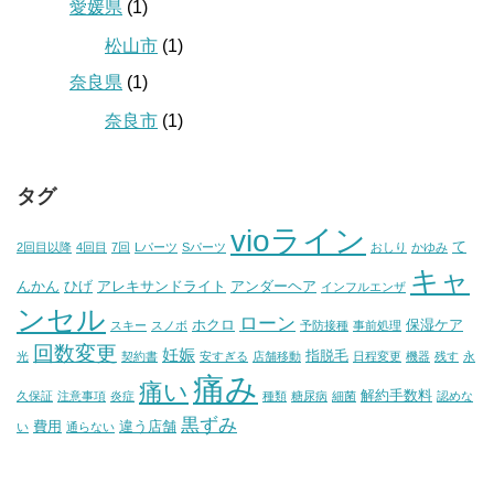
愛媛県
(1)
松山市
(1)
奈良県
(1)
奈良市
(1)
タグ
vioライン
て
2回目以降
4回目
7回
Lパーツ
Sパーツ
おしり
かゆみ
キャ
んかん
ひげ
アレキサンドライト
アンダーヘア
インフルエンザ
ンセル
ローン
ホクロ
保湿ケア
スキー
スノボ
予防接種
事前処理
回数変更
妊娠
指脱毛
光
契約書
安すぎる
店舗移動
日程変更
機器
残す
永
痛み
痛い
解約手数料
久保証
注意事項
炎症
種類
糖尿病
細菌
認めな
黒ずみ
費用
違う店舗
い
通らない