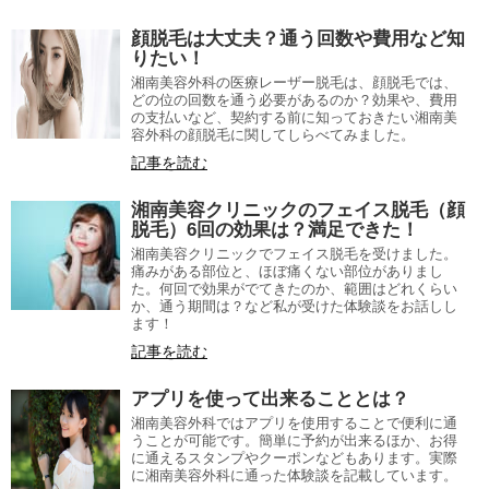
顔脱毛は大丈夫？通う回数や費用など知
りたい！
湘南美容外科の医療レーザー脱毛は、顔脱毛では、
どの位の回数を通う必要があるのか？効果や、費用
の支払いなど、契約する前に知っておきたい湘南美
容外科の顔脱毛に関してしらべてみました。
記事を読む
湘南美容クリニックのフェイス脱毛（顔
脱毛）6回の効果は？満足できた！
湘南美容クリニックでフェイス脱毛を受けました。
痛みがある部位と、ほぼ痛くない部位がありまし
た。何回で効果がでてきたのか、範囲はどれくらい
か、通う期間は？など私が受けた体験談をお話しし
ます！
記事を読む
アプリを使って出来ることとは？
湘南美容外科ではアプリを使用することで便利に通
うことが可能です。簡単に予約が出来るほか、お得
に通えるスタンプやクーポンなどもあります。実際
に湘南美容外科に通った体験談を記載しています。