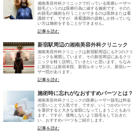
湘南美容外科クリニックで行っている医療レーザー
脱毛というのは医療行為に値する施術です。そのた
め脱毛の施術を行うことができるのは医師または看
護師です。ですが、准看護師の資格しか持っていな
い方は施術をすることができません。
記事を読む
新宿駅周辺の湘南美容外科クリニック
湘南美容外科クリニックは新宿駅周辺にも3つのクリ
ニックを展開しています。その新宿周辺にあるクリ
ニックを軽く説明していきたいと思います。ちなみ
に新宿には新宿本院、新宿ルネッサンス、新宿レー
ザー院があります。
記事を読む
施術時に忘れがなおすすめパーツとは？
湘南美容外科クリニックの医療レーザー脱毛は料金
の安いことで人気です。ですが、いくつかのパーツ
を選択すると大きな金額になってしまうこともあり
ます。ですが、後悔しないよう脱毛をしておきた
い、おすすめパーツをご紹介します。
記事を読む