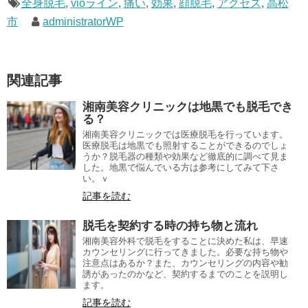
全身脱毛
,
vioライン
,
痛い
,
効果
,
顔脱毛
,
アクセス
,
高松
市
administratorWP
関連記事
湘南美容クリニックは地黒でも脱毛でき
る？
湘南美容クリニックでは医療脱毛を行っています。
医療脱毛は地黒でも照射することができるのでしょ
うか？脱毛器の種類や効果など徹底的に調べて見ま
した。地黒で悩んでいる方は参考にしてみて下さ
い。ｖ
記事を読む
脱毛を契約する時の持ち物と流れ
湘南美容外科で脱毛をすることに決めた私は、早速
カウンセリングに行ってきました。必要な持ち物や
注意点はあるか？また、カウンセリングの内容や勧
誘があったのかなど、契約するまでのことを説明し
ます。
記事を読む