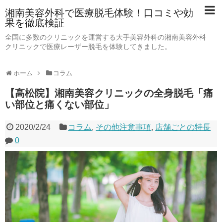
湘南美容外科で医療脱毛体験！口コミや効
果を徹底検証
全国に多数のクリニックを運営する大手美容外科の湘南美容外科
クリニックで医療レーザー脱毛を体験してきました。
ホーム
コラム
【高松院】湘南美容クリニックの全身脱毛「痛
い部位と痛くない部位」
2020/2/24
コラム
,
その他注意事項
,
店舗ごとの特長
0