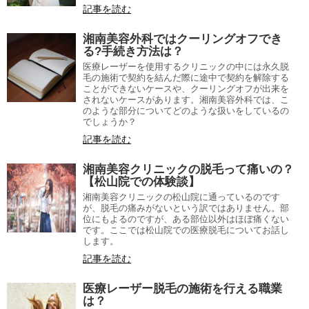
記事を読む
湘南美容外科ではクーリングオフでき
る?手続き方法は？
医療レーザーを使用するクリニックの中には永久脱
毛の施術で契約を結んだ際に途中で契約を解除する
ことができないケースや、クーリングオフが出来を
されないケースがあります。湘南美容外科では、こ
のような部分についてどのような扱いをしているの
でしょうか？
記事を読む
湘南美容クリニックの脱毛って痛いの？
【松山院での体験談】
湘南美容クリニックの松山院に通っているのです
が、脱毛の痛みがないという訳ではありません。部
位にもよるのですが、ある部位以外はほぼ痛くない
です。ここでは松山院での医療脱毛についてお話し
します。
記事を読む
医療レーザー脱毛の施術を行える職業
は？