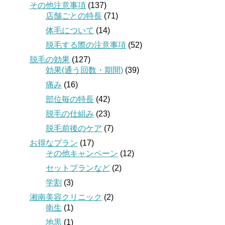
その他注意事項
(137)
店舗ごとの特長
(71)
体毛について
(14)
脱毛する際の注意事項
(52)
脱毛の効果
(127)
効果(通う回数・期間)
(39)
痛み
(16)
部位毎の特長
(42)
脱毛の仕組み
(23)
脱毛前後のケア
(7)
お得なプラン
(17)
その他キャンペーン
(12)
セットプランなど
(2)
学割
(3)
湘南美容クリニック
(2)
衛生
(1)
地黒
(1)