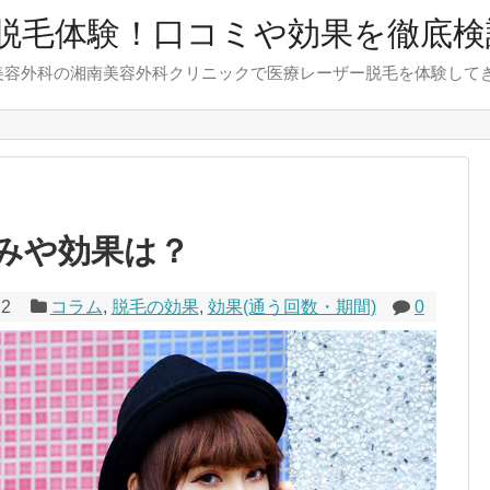
脱毛体験！口コミや効果を徹底検
美容外科の湘南美容外科クリニックで医療レーザー脱毛を体験して
みや効果は？
12
コラム
,
脱毛の効果
,
効果(通う回数・期間)
0