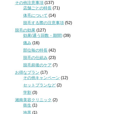
その他注意事項
(137)
店舗ごとの特長
(71)
体毛について
(14)
脱毛する際の注意事項
(52)
脱毛の効果
(127)
効果(通う回数・期間)
(39)
痛み
(16)
部位毎の特長
(42)
脱毛の仕組み
(23)
脱毛前後のケア
(7)
お得なプラン
(17)
その他キャンペーン
(12)
セットプランなど
(2)
学割
(3)
湘南美容クリニック
(2)
衛生
(1)
地黒
(1)