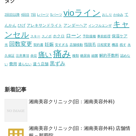
タグ
vioライン
て
2回目以降
4回目
7回
Lパーツ
Sパーツ
おしり
かゆみ
キャ
んかん
ひげ
アレキサンドライト
アンダーヘア
インフルエンザ
ンセル
ローン
ホクロ
保湿ケア
スキー
スノボ
予防接種
事前処理
回数変更
妊娠
指脱毛
光
契約書
安すぎる
店舗移動
日程変更
機器
残す
永
痛み
痛い
解約手数料
久保証
注意事項
炎症
種類
糖尿病
細菌
認めな
黒ずみ
費用
違う店舗
い
通らない
新着記事
湘南美容クリニック(旧：湘南美容外科)
湘南美容クリニック(旧：湘南美容外科) 店舗情
報 – 那覇院