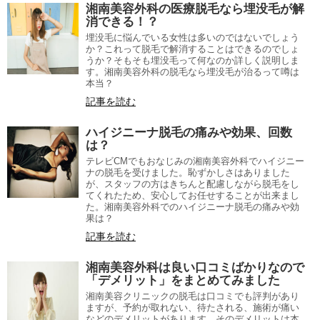
湘南美容外科の医療脱毛なら埋没毛が解
消できる！？
埋没毛に悩んでいる女性は多いのではないでしょう
か？これって脱毛で解消することはできるのでしょ
うか？そもそも埋没毛って何なのか詳しく説明しま
す。湘南美容外科の脱毛なら埋没毛が治るって噂は
本当？
記事を読む
ハイジニーナ脱毛の痛みや効果、回数
は？
テレビCMでもおなじみの湘南美容外科でハイジニー
ナの脱毛を受けました。恥ずかしさはありました
が、スタッフの方はきちんと配慮しながら脱毛をし
てくれたため、安心してお任せすることが出来まし
た。湘南美容外科でのハイジニーナ脱毛の痛みや効
果は？
記事を読む
湘南美容外科は良い口コミばかりなので
「デメリット」をまとめてみました
湘南美容クリニックの脱毛は口コミでも評判があり
ますが、予約が取れない、待たされる、施術が痛い
などのデメリットがあります。そのデメリットは本