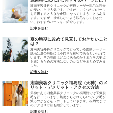
施術時に忘れがなおすすめパーツとは？
湘南美容外科クリニックの医療レーザー脱毛は料金
の安いことで人気です。ですが、いくつかのパーツ
を選択すると大きな金額になってしまうこともあり
ます。ですが、後悔しないよう脱毛をしておきた
い、おすすめパーツをご紹介します。
記事を読む
夏の時期に改めて見直しておきたいこと
は？
湘南美容外科クリニックで行っている医療レーザー
脱毛は夏の時期には不向きな施術であるといわれて
います。その理由はどこにあるのか？またその弱点
を避けるための方法はないのかなどをまとめてみま
した。
記事を読む
湘南美容クリニック福島院（天神）のメ
リット・デメリット・アクセス方法
天神にある湘南美容クリニックの福岡院では医療脱
毛を行っています。施術からどれくらいでムダ毛が
減るのかなどをレポートしていきます。福岡院まで
のアクセス方法も紹介しています。
記事を読む