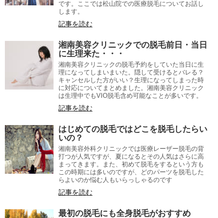
です。ここでは松山院での医療脱毛についてお話し
します。
記事を読む
湘南美容クリニックでの脱毛前日・当日
に生理来た・・・
湘南美容クリニックの脱毛予約をしていた当日に生
理になってしまいまいた。隠して受けるとバレる？
キャンセルした方がいい？生理になってしまった時
に対応についてまとめました。湘南美容クリニック
は生理中でもVIO脱毛含め可能なことが多いです。
記事を読む
はじめての脱毛ではどこを脱毛したらい
いの？
湘南美容外科クリニックでは医療レーザー脱毛の背
打つが人気ですが、夏になるとその人気はさらに高
まってきます。また、初めて脱毛をするという方も
この時期には多いのですが、どのパーツを脱毛した
らよいのか悩む人もいらっしゃるのです
記事を読む
最初の脱毛にも全身脱毛がおすすめ