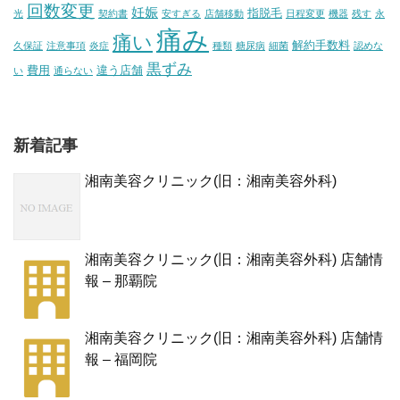
回数変更
妊娠
指脱毛
光
契約書
安すぎる
店舗移動
日程変更
機器
残す
永
痛み
痛い
解約手数料
久保証
注意事項
炎症
種類
糖尿病
細菌
認めな
黒ずみ
費用
違う店舗
い
通らない
新着記事
湘南美容クリニック(旧：湘南美容外科)
湘南美容クリニック(旧：湘南美容外科) 店舗情
報 – 那覇院
湘南美容クリニック(旧：湘南美容外科) 店舗情
報 – 福岡院