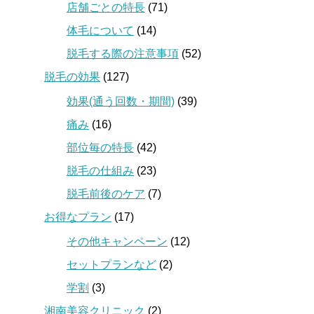
店舗ごとの特長
(71)
体毛について
(14)
脱毛する際の注意事項
(52)
脱毛の効果
(127)
効果(通う回数・期間)
(39)
痛み
(16)
部位毎の特長
(42)
脱毛の仕組み
(23)
脱毛前後のケア
(7)
お得なプラン
(17)
その他キャンペーン
(12)
セットプランなど
(2)
学割
(3)
湘南美容クリニック
(2)