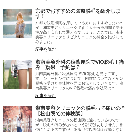
京都でおすすめの医療脱毛を紹介しま
す！
京都で脱毛機関を探している方におすすめしたいの
が、湘南美容クリニックです！大手医療機関で安全
性が高く安心して通えるでしょう。ここでは、湘南
美容クリニックとリゼクリニックの料金を比較して
みました。
記事を読む
湘南美容外科の秋葉原院でVIO脱毛！痛
み・効果・予約は？
湘南美容外科の秋葉原院でVIO脱毛を受けて来ま
す。シェービングについて、回数についてなどVIO
脱毛を受けた実体験を元にお伝えしていきます。湘
南美容クリニックのVIO脱毛の痛みや効果は？
記事を読む
湘南美容クリニックの脱毛って痛いの？
【松山院での体験談】
湘南美容クリニックの松山院に通っているのです
が、脱毛の痛みがないという訳ではありません。部
位にもよるのですが、ある部位以外はほぼ痛くない