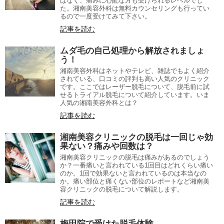
はなく、痛みに心配な方も受けられるレベルでし
た。湘南美容外科は無料カウンセリングも行ってい
るので一度受けてみて下さい。
記事を読む
ムダ毛の自己処理から解放されましょ
う！
湘南美容外科はネットやテレビ、雑誌でもよく紹介
されている、口コミの評判も高い人気のクリニック
です。ここではレーザー脱毛について、脱毛前に試
せるトライアル脱毛について紹介しています。いま
人気の湘南美容外科とは？
記事を読む
湘南美容クリニックの脱毛は一回じゃ効
果ない？痛みや回数は？
湘南美容クリニックの脱毛は痛みがあるのでしょう
か？一番痛いと言われている1回目はどれくらい痛い
のか。1回で効果ないと言われているのは本当なの
か。痛い部位と痛くない部位のレポートなど湘南美
容クリニックの脱毛について解説します。
記事を読む
梅田院で受けた脱毛体験