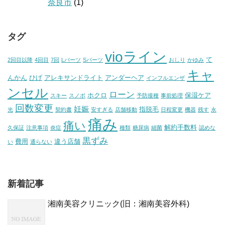
奈良市
(1)
タグ
vioライン
て
2回目以降
4回目
7回
Lパーツ
Sパーツ
おしり
かゆみ
キャ
んかん
ひげ
アレキサンドライト
アンダーヘア
インフルエンザ
ンセル
ローン
ホクロ
保湿ケア
スキー
スノボ
予防接種
事前処理
回数変更
妊娠
指脱毛
光
契約書
安すぎる
店舗移動
日程変更
機器
残す
永
痛み
痛い
解約手数料
久保証
注意事項
炎症
種類
糖尿病
細菌
認めな
黒ずみ
費用
違う店舗
い
通らない
新着記事
湘南美容クリニック(旧：湘南美容外科)