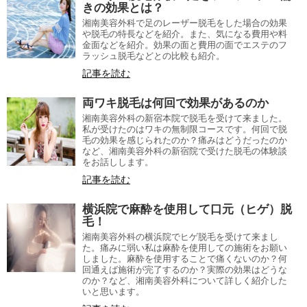
きの効果とは？
湘南美容外科で足のレーザー脱毛をした場合の効果
や脱毛の特長などを紹介。また、気になる費用や料
金面などを紹介。効果の面と費用の面でエステのフ
ラッシュ脱毛などとの比較も紹介。
記事を読む
両ワキ脱毛は何回で効果があるのか
湘南美容外科の新宿本院で脱毛を受けて来ました。
私が受けたのはワキの無制限コースです。何回で脱
毛の効果を感じられたのか？痛みはどうだったのか
など、湘南美容外科の新宿院で受けた脱毛の体験談
をお話しします。
記事を読む
横浜院で麻酔を使用して口元（ヒゲ）脱
毛！
湘南美容外科の横浜院でヒゲ脱毛を受けて来まし
た。痛みに弱い私は麻酔を使用しての施術をお願い
しました。麻酔を使用することで痛くないのか？何
回通えば施術が完了するのか？実際の効果はどうな
のか？など、湘南美容外科について詳しく紹介した
いと思います。