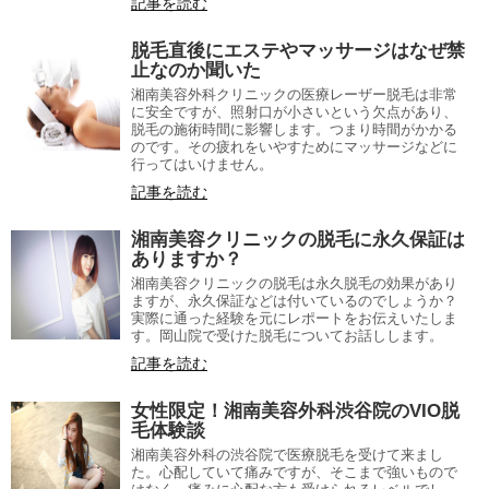
記事を読む
脱毛直後にエステやマッサージはなぜ禁
止なのか聞いた
湘南美容外科クリニックの医療レーザー脱毛は非常
に安全ですが、照射口が小さいという欠点があり、
脱毛の施術時間に影響します。つまり時間がかかる
のです。その疲れをいやすためにマッサージなどに
行ってはいけません。
記事を読む
湘南美容クリニックの脱毛に永久保証は
ありますか？
湘南美容クリニックの脱毛は永久脱毛の効果があり
ますが、永久保証などは付いているのでしょうか？
実際に通った経験を元にレポートをお伝えいたしま
す。岡山院で受けた脱毛についてお話しします。
記事を読む
女性限定！湘南美容外科渋谷院のVIO脱
毛体験談
湘南美容外科の渋谷院で医療脱毛を受けて来まし
た。心配していて痛みですが、そこまで強いもので