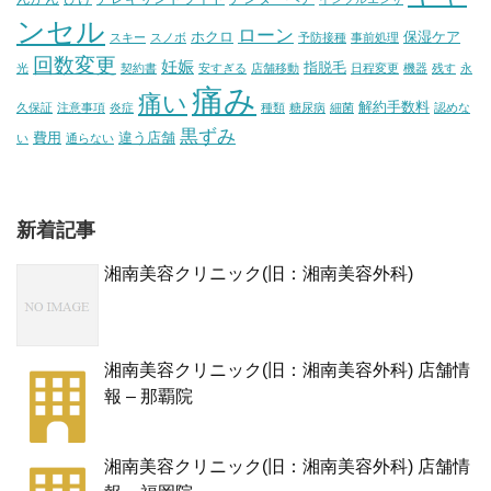
ンセル
ローン
ホクロ
保湿ケア
スキー
スノボ
予防接種
事前処理
回数変更
妊娠
指脱毛
光
契約書
安すぎる
店舗移動
日程変更
機器
残す
永
痛み
痛い
解約手数料
久保証
注意事項
炎症
種類
糖尿病
細菌
認めな
黒ずみ
費用
違う店舗
い
通らない
新着記事
湘南美容クリニック(旧：湘南美容外科)
湘南美容クリニック(旧：湘南美容外科) 店舗情
報 – 那覇院
湘南美容クリニック(旧：湘南美容外科) 店舗情