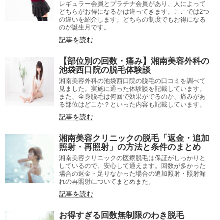
レギュラー会員とプラチナ会員があり、人によって
どちらがお得になるかは違ってきます。ここでは2つ
の違いを紹介します。どちらの制度でもお得になる
のが誕生月です。
記事を読む
【部位別の回数・痛み】湘南美容外科の
池袋西口院の脱毛体験談
湘南美容外科の池袋西口院の脱毛の口コミを調べて
見ました。実施に通った体験談を記載しています。
また、全身脱毛は何回で効果がでるのか、痛みがあ
る部位はどこか？といった内容も記載しています。
記事を読む
湘南美容クリニックの脱毛「返金・追加
照射・再照射」の方法と条件のまとめ
湘南美容クリニックの医療脱毛は保証がしっかりと
しているので、安心して通えます。回数が多かった
場合の返金・足りなかった場合の追加照射・照射漏
れの再照射についてまとめまた。
記事を読む
お得すぎる回数無制限のわき脱毛