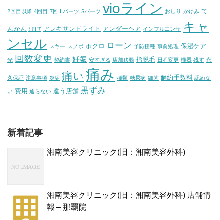
vioライン
て
2回目以降
4回目
7回
Lパーツ
Sパーツ
おしり
かゆみ
キャ
んかん
ひげ
アレキサンドライト
アンダーヘア
インフルエンザ
ンセル
ローン
ホクロ
保湿ケア
スキー
スノボ
予防接種
事前処理
回数変更
妊娠
指脱毛
光
契約書
安すぎる
店舗移動
日程変更
機器
残す
永
痛み
痛い
解約手数料
久保証
注意事項
炎症
種類
糖尿病
細菌
認めな
黒ずみ
費用
違う店舗
い
通らない
新着記事
湘南美容クリニック(旧：湘南美容外科)
湘南美容クリニック(旧：湘南美容外科) 店舗情
報 – 那覇院