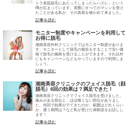
トラ美肌脱毛にあたってしまったらハズレ」という
噂が広まっています。実際にすべてのマシンを受け
たことがある私が、その真相を確かめて来ました。
記事を読む
モニター制度やキャンペーンを利用して
お得に脱毛
湘南美容外科クリニックではモニター制度がありま
す。モニターとして脱毛の報告をすることで安い価
格で脱毛の施術を受けることができます。それ以外
にもキャンペーンなどもやっていますので利用しま
しょう。
記事を読む
湘南美容クリニックのフェイス脱毛（顔
脱毛）6回の効果は？満足できた！
湘南美容クリニックでフェイス脱毛を受けました。
痛みがある部位と、ほぼ痛くない部位がありまし
た。何回で効果がでてきたのか、範囲はどれくらい
か、通う期間は？など私が受けた体験談をお話しし
ます！
記事を読む