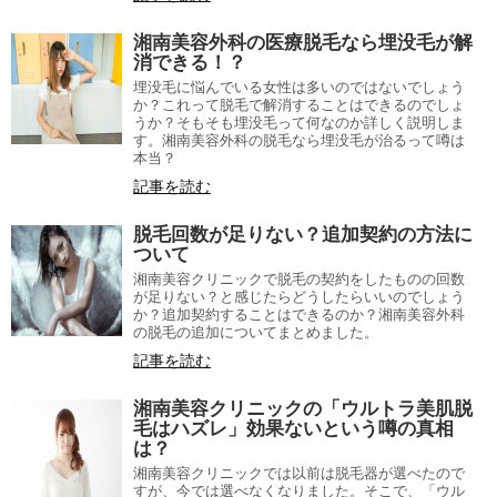
湘南美容外科の医療脱毛なら埋没毛が解
消できる！？
埋没毛に悩んでいる女性は多いのではないでしょう
か？これって脱毛で解消することはできるのでしょ
うか？そもそも埋没毛って何なのか詳しく説明しま
す。湘南美容外科の脱毛なら埋没毛が治るって噂は
本当？
記事を読む
脱毛回数が足りない？追加契約の方法に
ついて
湘南美容クリニックで脱毛の契約をしたものの回数
が足りない？と感じたらどうしたらいいのでしょう
か？追加契約することはできるのか？湘南美容外科
の脱毛の追加についてまとめました。
記事を読む
湘南美容クリニックの「ウルトラ美肌脱
毛はハズレ」効果ないという噂の真相
は？
湘南美容クリニックでは以前は脱毛器が選べたので
すが、今では選べなくなりました。そこで、「ウル