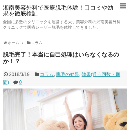
湘南美容外科で医療脱毛体験！口コミや効
果を徹底検証
全国に多数のクリニックを運営する大手美容外科の湘南美容外科
クリニックで医療レーザー脱毛を体験してきました。
ホーム
コラム
脱毛完了！本当に自己処理はいらなくなるの
か！？
2018/3/19
コラム
,
脱毛の効果
,
効果(通う回数・期
間)
0