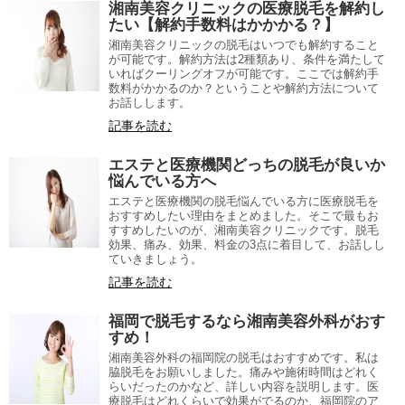
湘南美容クリニックの医療脱毛を解約し
たい【解約手数料はかかかる？】
湘南美容クリニックの脱毛はいつでも解約すること
が可能です。解約方法は2種類あり、条件を満たして
いればクーリングオフが可能です。ここでは解約手
数料がかかるのか？ということや解約方法について
お話しします。
記事を読む
エステと医療機関どっちの脱毛が良いか
悩んでいる方へ
エステと医療機関の脱毛悩んでいる方に医療脱毛を
おすすめしたい理由をまとめました。そこで最もお
すすめしたいのが、湘南美容クリニックです。脱毛
効果、痛み、効果、料金の3点に着目して、お話しし
ていきましょう。
記事を読む
福岡で脱毛するなら湘南美容外科がおす
すめ！
湘南美容外科の福岡院の脱毛はおすすめです。私は
脇脱毛をお願いしました。痛みや施術時間はどれく
らいだったのかなど、詳しい内容を説明します。医
療脱毛はどれくらいで効果がでるのか、福岡院のア