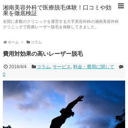
湘南美容外科で医療脱毛体験！口コミや効
果を徹底検証
全国に多数のクリニックを運営する大手美容外科の湘南美容外科
クリニックで医療レーザー脱毛を体験してきました。
ホーム
コラム
費用対効果の高いレーザー脱毛
2016/4/4
コラム
,
サービス
,
料金・費用に関して
0