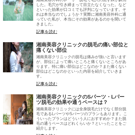
した。毛穴が引き締まって目立たなくなった。など
といった効果が口コミでも評判になっています。そ
れは本当なのでしょうか？実際に湘南美容外科に通
っていた私が、本当にその効果があるのかを聞いて
きました。
記事を読む
湘南美容クリニックの脱毛の痛い部位と
痛くない部位
湘南美容クリニックの脱毛は痛みが強いと言います
が、部位によって痛いところと痛くないところがあ
ります。特に痛い部位はどこなのか？また痛くない
部位はどこなのかといった内容を紹介していきま
す。
記事を読む
湘南美容クリニックのSパーツ・Lパー
ツ脱毛の効果や通うペースは？
湘南美容クリニックには全身脱毛だけでなく部分脱
毛であるLパーツやSパーツのプランもあります。こ
ういったプランはどういう人におすすめか？また脱
毛の通うペースはどれくらいか？といったことをご
紹介します。