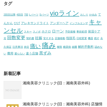
タグ
vioライン
て
2回目以降
4回目
7回
Lパーツ
Sパーツ
おしり
かゆみ
キャ
んかん
ひげ
アレキサンドライト
アンダーヘア
インフルエンザ
ンセル
ローン
ホクロ
保湿ケア
スキー
スノボ
予防接種
事前処理
回数変更
妊娠
指脱毛
光
契約書
安すぎる
店舗移動
日程変更
機器
残す
永
痛み
痛い
解約手数料
久保証
注意事項
炎症
種類
糖尿病
細菌
認めな
黒ずみ
費用
違う店舗
い
通らない
新着記事
湘南美容クリニック(旧：湘南美容外科)
湘南美容クリニック(旧：湘南美容外科) 店舗情