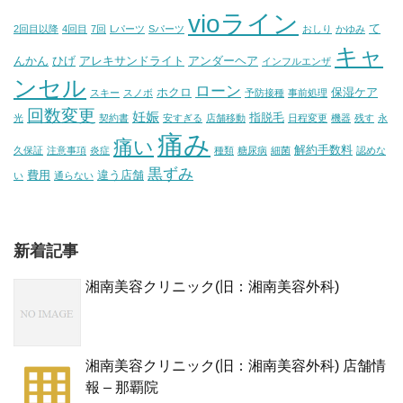
vioライン
て
2回目以降
4回目
7回
Lパーツ
Sパーツ
おしり
かゆみ
キャ
んかん
ひげ
アレキサンドライト
アンダーヘア
インフルエンザ
ンセル
ローン
ホクロ
保湿ケア
スキー
スノボ
予防接種
事前処理
回数変更
妊娠
指脱毛
光
契約書
安すぎる
店舗移動
日程変更
機器
残す
永
痛み
痛い
解約手数料
久保証
注意事項
炎症
種類
糖尿病
細菌
認めな
黒ずみ
費用
違う店舗
い
通らない
新着記事
湘南美容クリニック(旧：湘南美容外科)
湘南美容クリニック(旧：湘南美容外科) 店舗情
報 – 那覇院