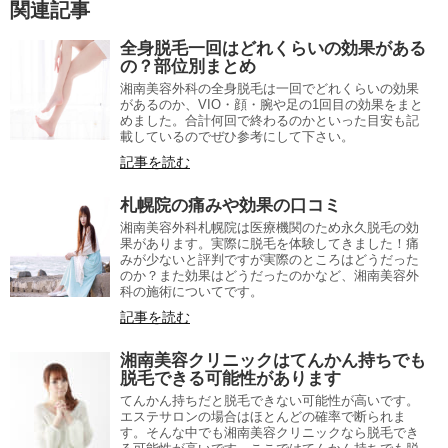
関連記事
全身脱毛一回はどれくらいの効果がある
の？部位別まとめ
湘南美容外科の全身脱毛は一回でどれくらいの効果
があるのか、VIO・顔・腕や足の1回目の効果をまと
めました。合計何回で終わるのかといった目安も記
載しているのでぜひ参考にして下さい。
記事を読む
札幌院の痛みや効果の口コミ
湘南美容外科札幌院は医療機関のため永久脱毛の効
果があります。実際に脱毛を体験してきました！痛
みが少ないと評判ですが実際のところはどうだった
のか？また効果はどうだったのかなど、湘南美容外
科の施術についてです。
記事を読む
湘南美容クリニックはてんかん持ちでも
脱毛できる可能性があります
てんかん持ちだと脱毛できない可能性が高いです。
エステサロンの場合はほとんどの確率で断られま
す。そんな中でも湘南美容クリニックなら脱毛でき