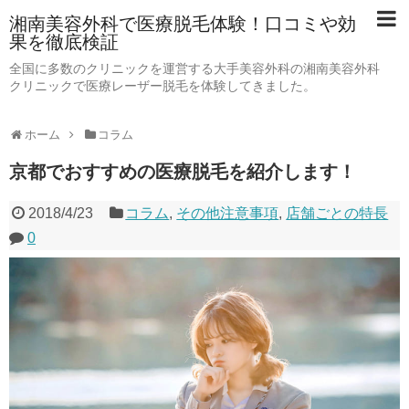
湘南美容外科で医療脱毛体験！口コミや効
果を徹底検証
全国に多数のクリニックを運営する大手美容外科の湘南美容外科
クリニックで医療レーザー脱毛を体験してきました。
ホーム
コラム
京都でおすすめの医療脱毛を紹介します！
2018/4/23
コラム
,
その他注意事項
,
店舗ごとの特長
0