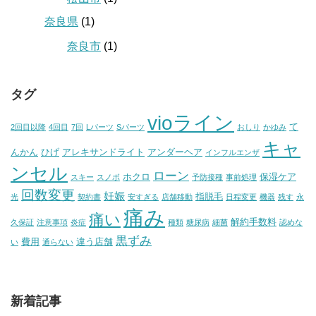
奈良県
(1)
奈良市
(1)
タグ
vioライン
て
2回目以降
4回目
7回
Lパーツ
Sパーツ
おしり
かゆみ
キャ
んかん
ひげ
アレキサンドライト
アンダーヘア
インフルエンザ
ンセル
ローン
ホクロ
保湿ケア
スキー
スノボ
予防接種
事前処理
回数変更
妊娠
指脱毛
光
契約書
安すぎる
店舗移動
日程変更
機器
残す
永
痛み
痛い
解約手数料
久保証
注意事項
炎症
種類
糖尿病
細菌
認めな
黒ずみ
費用
違う店舗
い
通らない
新着記事