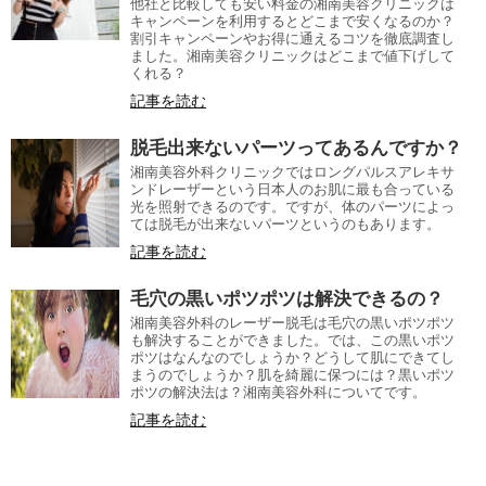
他社と比較しても安い料金の湘南美容クリニックは
キャンペーンを利用するとどこまで安くなるのか？
割引キャンペーンやお得に通えるコツを徹底調査し
ました。湘南美容クリニックはどこまで値下げして
くれる？
記事を読む
脱毛出来ないパーツってあるんですか？
湘南美容外科クリニックではロングパルスアレキサ
ンドレーザーという日本人のお肌に最も合っている
光を照射できるのです。ですが、体のパーツによっ
ては脱毛が出来ないパーツというのもあります。
記事を読む
毛穴の黒いポツポツは解決できるの？
湘南美容外科のレーザー脱毛は毛穴の黒いポツポツ
も解決することができました。では、この黒いポツ
ポツはなんなのでしょうか？どうして肌にできてし
まうのでしょうか？肌を綺麗に保つには？黒いポツ
ポツの解決法は？湘南美容外科についてです。
記事を読む