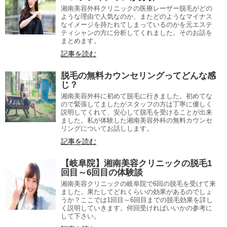
湘南美容外科クリニックの医療レーザー脱毛がどの
ような理由で人気なのか、またどのようなマイナス
なイメージを持たれてしまっているのかを元エステ
ティシャンの方に分析してくれました。そのお話を
まとめます。
記事を読む
脱毛の無料カウンセリングってどんな感
じ？
湘南美容外科に初めて脱毛に行きました。初めてな
ので緊張してましたがスタッフの方は丁寧に優しく
説明してくれて、安心して脱毛を受けることが出来
ました。私が体験した湘南美容外科の無料カウンセ
リングについてお話しします。
記事を読む
【岐阜院】湘南美容クリニックの脱毛1
回目～6回目の体験談
湘南美容クリニックの岐阜院で6回の脱毛を受けて来
ました。果たしてどれくらいの効果があるのでしょ
うか？ここでは1回目～6回目までの脱毛効果を詳し
く説明していきます。何回受ければいいかの参考に
して下さい。