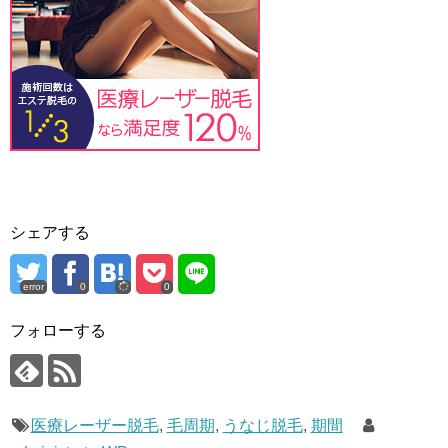
シェアする
error
0
0
フォローする
医療レーザー脱毛
,
毛周期
,
うなじ脱毛
,
期間