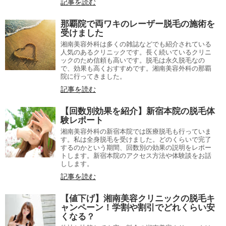
記事を読む
那覇院で両ワキのレーザー脱毛の施術を
受けました
湘南美容外科は多くの雑誌などでも紹介されている
人気のあるクリニックです。長く続いているクリニ
ックのため信頼も高いです。脱毛は永久脱毛なの
で、効果も高くおすすめです。湘南美容外科の那覇
院に行ってきました。
記事を読む
【回数別効果を紹介】新宿本院の脱毛体
験レポート
湘南美容外科の新宿本院では医療脱毛も行っていま
す。私は全身脱毛を受けました。どのくらいで完了
するのかという期間、回数別の効果の説明をレポー
トします。新宿本院のアクセス方法や体験談をお話
しします。
記事を読む
【値下げ】湘南美容クリニックの脱毛キ
ャンペーン！学割や割引でどれくらい安
くなる？