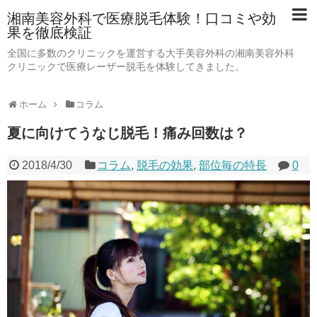
湘南美容外科で医療脱毛体験！口コミや効
果を徹底検証
全国に多数のクリニックを運営する大手美容外科の湘南美容外科
クリニックで医療レーザー脱毛を体験してきました。
ホーム
コラム
夏に向けてうなじ脱毛！痛み回数は？
2018/4/30
コラム
,
脱毛の効果
,
部位毎の特長
0