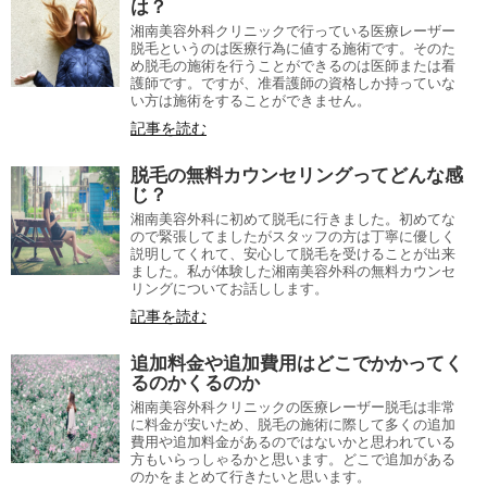
は？
湘南美容外科クリニックで行っている医療レーザー
脱毛というのは医療行為に値する施術です。そのた
め脱毛の施術を行うことができるのは医師または看
護師です。ですが、准看護師の資格しか持っていな
い方は施術をすることができません。
記事を読む
脱毛の無料カウンセリングってどんな感
じ？
湘南美容外科に初めて脱毛に行きました。初めてな
ので緊張してましたがスタッフの方は丁寧に優しく
説明してくれて、安心して脱毛を受けることが出来
ました。私が体験した湘南美容外科の無料カウンセ
リングについてお話しします。
記事を読む
追加料金や追加費用はどこでかかってく
るのかくるのか
湘南美容外科クリニックの医療レーザー脱毛は非常
に料金が安いため、脱毛の施術に際して多くの追加
費用や追加料金があるのではないかと思われている
方もいらっしゃるかと思います。どこで追加がある
のかをまとめて行きたいと思います。