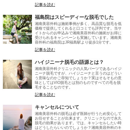
記事を読む
福島院はスピーディーな脱毛でした
湘南美容外科は施術事例が多く、高品質な脱毛を低
価格で提供してくれると口コミでも評判です。当サ
イトからのお申込みで湘南美容外科の施術がお得に
受けられるキャンペーンも実施しています。湘南美
容外科の福島院はJR福島駅より徒歩1分です。
記事を読む
ハイジニーナ脱毛の語源とは？
湘南美容外科クリニックの人気パーツであるハイジ
ニーナ脱毛ですが、ハイジニーナと言うのはどうい
う意味なのかご存知でしょうか？実はそもそもの意
味としてはVIO脱毛とは別のものですべての毛を脱
毛することなのです。
記事を読む
キャンセルについて
湘南美容外科の脱毛は必ず医師が行うため安心して
お任せすることが出来ます。クリニックなので永久
脱毛の効果があります。では、キャンセルしたい時
はどうしたらいいのでしょうか？湘南美容外科のキ