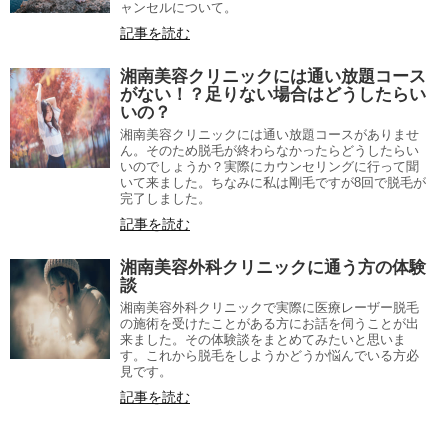
ャンセルについて。
記事を読む
湘南美容クリニックには通い放題コース
がない！？足りない場合はどうしたらい
いの？
湘南美容クリニックには通い放題コースがありませ
ん。そのため脱毛が終わらなかったらどうしたらい
いのでしょうか？実際にカウンセリングに行って聞
いて来ました。ちなみに私は剛毛ですが8回で脱毛が
完了しました。
記事を読む
湘南美容外科クリニックに通う方の体験
談
湘南美容外科クリニックで実際に医療レーザー脱毛
の施術を受けたことがある方にお話を伺うことが出
来ました。その体験談をまとめてみたいと思いま
す。これから脱毛をしようかどうか悩んでいる方必
見です。
記事を読む