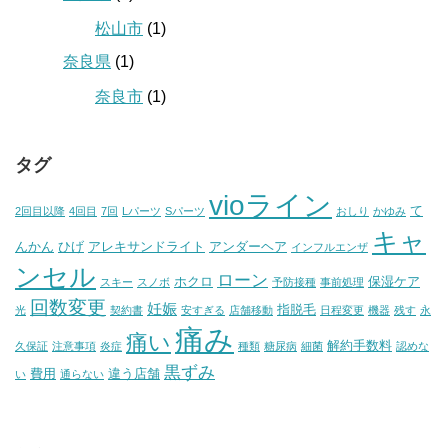
松山市
(1)
奈良県
(1)
奈良市
(1)
タグ
vioライン
て
2回目以降
4回目
7回
Lパーツ
Sパーツ
おしり
かゆみ
キャ
んかん
ひげ
アレキサンドライト
アンダーヘア
インフルエンザ
ンセル
ローン
ホクロ
保湿ケア
スキー
スノボ
予防接種
事前処理
回数変更
妊娠
指脱毛
光
契約書
安すぎる
店舗移動
日程変更
機器
残す
永
痛み
痛い
解約手数料
久保証
注意事項
炎症
種類
糖尿病
細菌
認めな
黒ずみ
費用
違う店舗
い
通らない