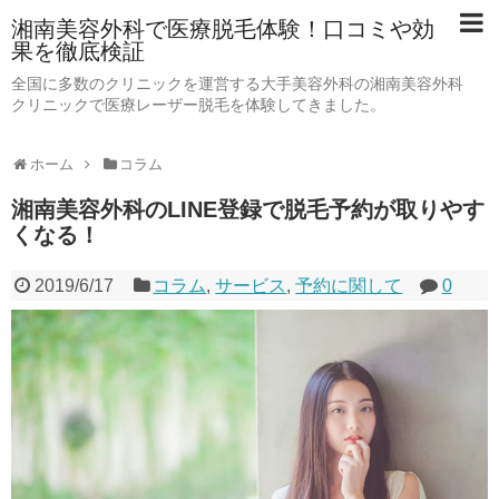
湘南美容外科で医療脱毛体験！口コミや効
果を徹底検証
全国に多数のクリニックを運営する大手美容外科の湘南美容外科
クリニックで医療レーザー脱毛を体験してきました。
ホーム
コラム
湘南美容外科のLINE登録で脱毛予約が取りやす
くなる！
2019/6/17
コラム
,
サービス
,
予約に関して
0