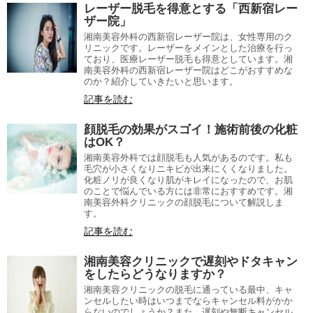
レーザー脱毛を得意とする「西新宿レー
ザー院」
湘南美容外科の西新宿レーザー院は、女性専用のク
リニックです。レーザーをメインとした治療を行っ
ており、医療レーザー脱毛も得意としています。湘
南美容外科の西新宿レーザー院はどこがおすすめな
のか？紹介していきたいと思います。
記事を読む
顔脱毛の効果がスゴイ！施術前後の化粧
はOK？
湘南美容外科では顔脱毛も人気があるのです。私も
毛穴が小さくなりニキビが出来にくくなりました。
化粧ノリが良くなり肌がキレイになったので、お肌
のことで悩んでいる方には非常におすすめです。湘
南美容外科クリニックの顔脱毛について解説しま
す。
記事を読む
湘南美容クリニックで遅刻やドタキャン
をしたらどうなりますか？
湘南美容クリニックの脱毛に通っている最中、キャ
ンセルしたい時はいつまでならキャンセル料がかか
らないのでしょうか？また、遅刻や無断キャンセル