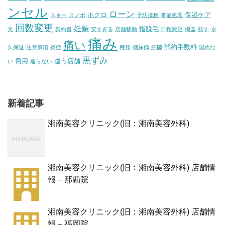
ンセル
ローン
ホクロ
保湿ケア
スキー
スノボ
予防接種
事前処理
回数変更
妊娠
指脱毛
光
契約書
安すぎる
店舗移動
日程変更
機器
残す
永
痛み
痛い
解約手数料
久保証
注意事項
炎症
種類
糖尿病
細菌
認めな
黒ずみ
費用
違う店舗
い
通らない
新着記事
湘南美容クリニック(旧：湘南美容外科)
湘南美容クリニック(旧：湘南美容外科) 店舗情
報 – 那覇院
湘南美容クリニック(旧：湘南美容外科) 店舗情
報 – 福岡院