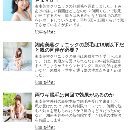
湘南美容クリニックの顔脱毛を調査しました。もみ
あげの詳しい範囲はどこなのか？何回くらいで脱毛
が完了するのか、痛みはあるのかなど顔脱毛の感想
をレポートしていきます。平均3回～12回くらいで完
了させている方が多いです。
記事を読む
湘南美容クリニックの脱毛は18歳以下だ
と親の同伴が必要？
湘南美容クリニックの脱毛は未成年でも受けられま
す。では、何歳から受けられるなどの年齢制限はあ
るのでしょうか？カウンセリングに親の同伴は必要
かなど、未成年・学生が通う際の注意点をまとめま
した。
記事を読む
両ワキ脱毛は何回で効果があるのか
湘南美容外科の新宿本院で脱毛を受けて来ました。
私が受けたのはワキの無制限コースです。何回で脱
毛の効果を感じられたのか？痛みはどうだったのか
など、湘南美容外科の新宿院で受けた脱毛の体験談
をお話しします。
記事を読む