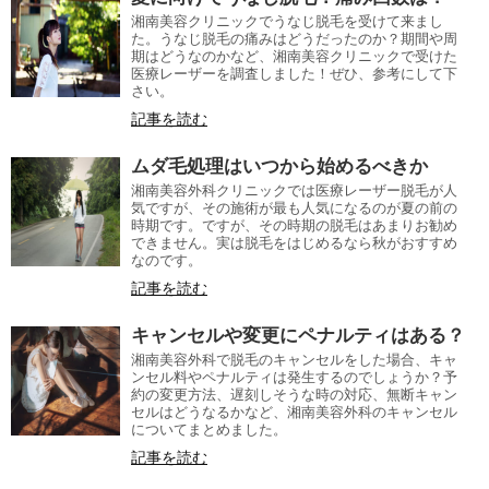
湘南美容クリニックでうなじ脱毛を受けて来まし
た。うなじ脱毛の痛みはどうだったのか？期間や周
期はどうなのかなど、湘南美容クリニックで受けた
医療レーザーを調査しました！ぜひ、参考にして下
さい。
記事を読む
ムダ毛処理はいつから始めるべきか
湘南美容外科クリニックでは医療レーザー脱毛が人
気ですが、その施術が最も人気になるのが夏の前の
時期です。ですが、その時期の脱毛はあまりお勧め
できません。実は脱毛をはじめるなら秋がおすすめ
なのです。
記事を読む
キャンセルや変更にペナルティはある？
湘南美容外科で脱毛のキャンセルをした場合、キャ
ンセル料やペナルティは発生するのでしょうか？予
約の変更方法、遅刻しそうな時の対応、無断キャン
セルはどうなるかなど、湘南美容外科のキャンセル
についてまとめました。
記事を読む