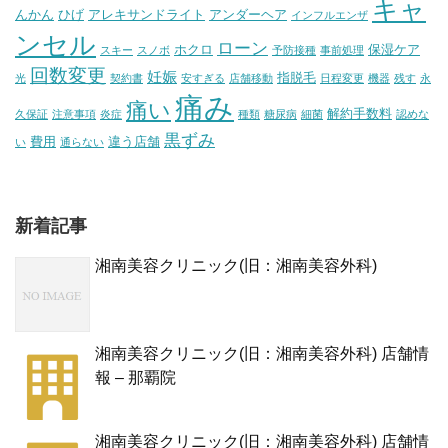
キャ
んかん
ひげ
アレキサンドライト
アンダーヘア
インフルエンザ
ンセル
ローン
ホクロ
保湿ケア
スキー
スノボ
予防接種
事前処理
回数変更
妊娠
指脱毛
光
契約書
安すぎる
店舗移動
日程変更
機器
残す
永
痛み
痛い
解約手数料
久保証
注意事項
炎症
種類
糖尿病
細菌
認めな
黒ずみ
費用
違う店舗
い
通らない
新着記事
湘南美容クリニック(旧：湘南美容外科)
湘南美容クリニック(旧：湘南美容外科) 店舗情
報 – 那覇院
湘南美容クリニック(旧：湘南美容外科) 店舗情