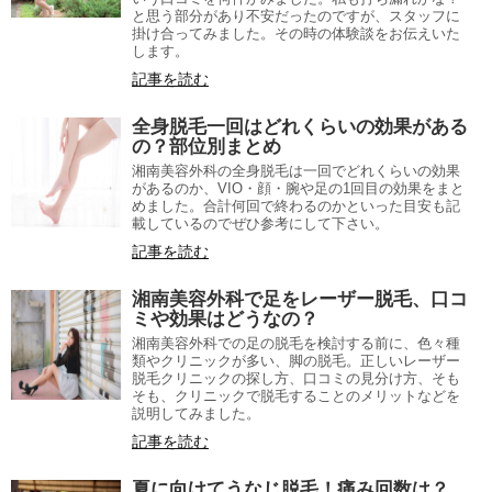
と思う部分があり不安だったのですが、スタッフに
掛け合ってみました。その時の体験談をお伝えいた
します。
記事を読む
全身脱毛一回はどれくらいの効果がある
の？部位別まとめ
湘南美容外科の全身脱毛は一回でどれくらいの効果
があるのか、VIO・顔・腕や足の1回目の効果をまと
めました。合計何回で終わるのかといった目安も記
載しているのでぜひ参考にして下さい。
記事を読む
湘南美容外科で足をレーザー脱毛、口コ
ミや効果はどうなの？
湘南美容外科での足の脱毛を検討する前に、色々種
類やクリニックが多い、脚の脱毛。正しいレーザー
脱毛クリニックの探し方、口コミの見分け方、そも
そも、クリニックで脱毛することのメリットなどを
説明してみました。
記事を読む
夏に向けてうなじ脱毛！痛み回数は？