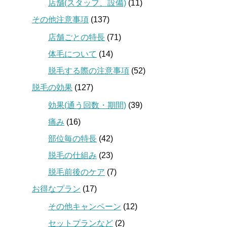
店舗(スタッフ、設備)
(11)
その他注意事項
(137)
店舗ごとの特長
(71)
体毛について
(14)
脱毛する際の注意事項
(52)
脱毛の効果
(127)
効果(通う回数・期間)
(39)
痛み
(16)
部位毎の特長
(42)
脱毛の仕組み
(23)
脱毛前後のケア
(7)
お得なプラン
(17)
その他キャンペーン
(12)
セットプランなど
(2)