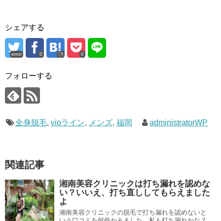
シェアする
error
0
0
フォローする
全身脱毛
,
vioライン
,
メンズ
,
福岡
administratorWP
関連記事
湘南美容クリニックは打ち漏れを認めな
い？いいえ、打ち直ししてもらえました
よ
湘南美容クリニックの脱毛で打ち漏れを認めないと
いう口コミを何件かみました。私も打ち漏れかな？