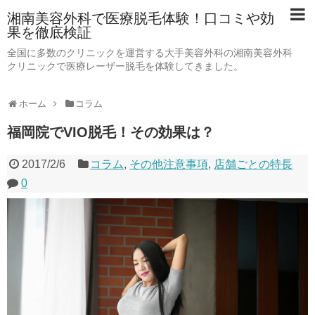
湘南美容外科で医療脱毛体験！口コミや効
果を徹底検証
全国に多数のクリニックを運営する大手美容外科の湘南美容外科
クリニックで医療レーザー脱毛を体験してきました。
ホーム
コラム
福岡院でVIO脱毛！その効果は？
2017/2/6
コラム
,
その他注意事項
,
店舗ごとの特長
0