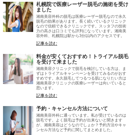
札幌院で医療レーザー脱毛の施術を受け
ました
湘南美容外科の脱毛は医療レーザー脱毛なので永久
脱毛の効果があります。長く続いているクリニック
なので信頼できるクリニックです。スッタフの技術
力の高さは口コミでも評判になっています。湘南美
容外科、札幌院は駅から3分以内のアクセスです。
記事を読む
料金が安くておすすめ！トライアル脱毛
を受けて来ました
湘南美容クリニックで脱毛を検討している方は、ま
ずはトライアルキャンペーンを受けてみるのがおす
すめです。永久脱毛してつるつる肌になりたい方は
湘南美容クリニックの医療レーザーは向いていると
思います。
記事を読む
予約・キャンセル方法について
湘南美容外科に通っています。私が受けているのは
脱毛です。よく脱毛は予約が出来ないと聞きます
が、湘南美容はどうなのでしょか？予約方法やキャ
ンセル方法など予約に関してまとめました。