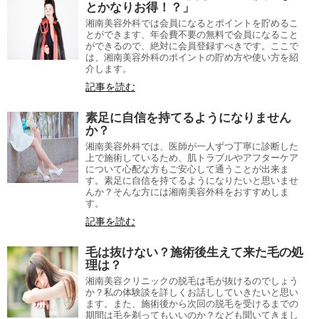
とかなりお得！？」
湘南美容外科では会員になるとポイントを貯めるこ
とができます、年会費不要の無料で会員になること
ができるので、絶対に会員登録すべきです。ここで
は、湘南美容外科のポイントの貯め方や使い方を紹
介します。
記事を読む
素足に自信を持てるようになりません
か？
湘南美容外科では、医師が一人ずつ丁寧に診断した
上で施術しているため、肌トラブルやアフターケア
について心配な方もご安心して通うことが出来ま
す。素足に自信を持てるようになりたいと思いませ
んか？そんな方には湘南美容外科をおすすめしま
す。
記事を読む
毛は抜けない？施術後生えて来た毛の処
理は？
湘南美容クリニックの脱毛は毛が抜けるのでしょう
か？私の体験談を詳しくお話ししていきたいと思い
ます。また、施術後から次回の脱毛を受けるまでの
期間は毛を剃ってもいいのか？なども聞いてきまし