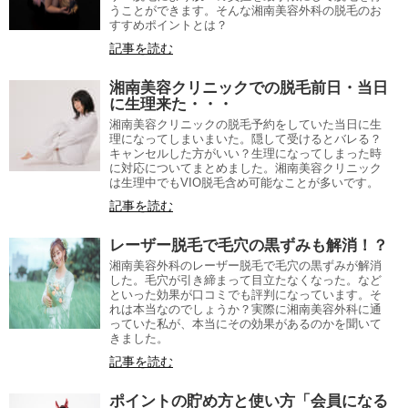
うことができます。そんな湘南美容外科の脱毛のお
すすめポイントとは？
記事を読む
湘南美容クリニックでの脱毛前日・当日
に生理来た・・・
湘南美容クリニックの脱毛予約をしていた当日に生
理になってしまいまいた。隠して受けるとバレる？
キャンセルした方がいい？生理になってしまった時
に対応についてまとめました。湘南美容クリニック
は生理中でもVIO脱毛含め可能なことが多いです。
記事を読む
レーザー脱毛で毛穴の黒ずみも解消！？
湘南美容外科のレーザー脱毛で毛穴の黒ずみが解消
した。毛穴が引き締まって目立たなくなった。など
といった効果が口コミでも評判になっています。そ
れは本当なのでしょうか？実際に湘南美容外科に通
っていた私が、本当にその効果があるのかを聞いて
きました。
記事を読む
ポイントの貯め方と使い方「会員になる