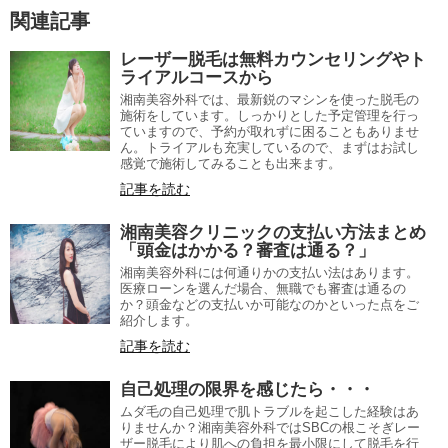
関連記事
レーザー脱毛は無料カウンセリングやト
ライアルコースから
湘南美容外科では、最新鋭のマシンを使った脱毛の
施術をしています。しっかりとした予定管理を行っ
ていますので、予約が取れずに困ることもありませ
ん。トライアルも充実しているので、まずはお試し
感覚で施術してみることも出来ます。
記事を読む
湘南美容クリニックの支払い方法まとめ
「頭金はかかる？審査は通る？」
湘南美容外科には何通りかの支払い法はあります。
医療ローンを選んだ場合、無職でも審査は通るの
か？頭金などの支払いか可能なのかといった点をご
紹介します。
記事を読む
自己処理の限界を感じたら・・・
ムダ毛の自己処理で肌トラブルを起こした経験はあ
りませんか？湘南美容外科ではSBCの根こそぎレー
ザー脱毛により肌への負担を最小限にして脱毛を行