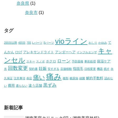
奈良県
(1)
奈良市
(1)
タグ
vioライン
て
2回目以降
4回目
7回
Lパーツ
Sパーツ
おしり
かゆみ
キャ
んかん
ひげ
アレキサンドライト
アンダーヘア
インフルエンザ
ンセル
ローン
ホクロ
保湿ケア
スキー
スノボ
予防接種
事前処理
回数変更
妊娠
指脱毛
光
契約書
安すぎる
店舗移動
日程変更
機器
残す
永
痛み
痛い
解約手数料
久保証
注意事項
炎症
種類
糖尿病
細菌
認めな
黒ずみ
費用
違う店舗
い
通らない
新着記事