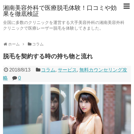
湘南美容外科で医療脱毛体験！口コミや効
果を徹底検証
全国に多数のクリニックを運営する大手美容外科の湘南美容外科
クリニックで医療レーザー脱毛を体験してきました。
ホーム
コラム
脱毛を契約する時の持ち物と流れ
2018/8/13
コラム
,
サービス
,
無料カウンセリング攻
略
0