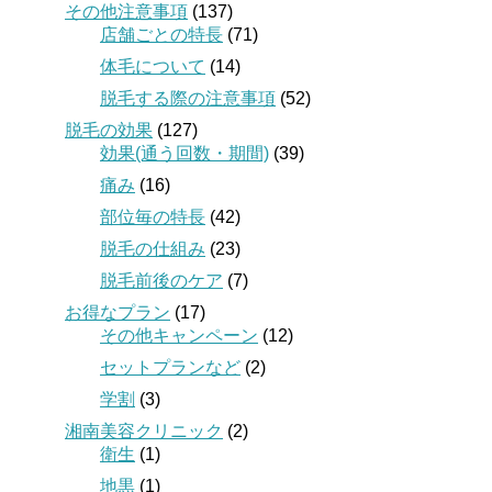
その他注意事項
(137)
店舗ごとの特長
(71)
体毛について
(14)
脱毛する際の注意事項
(52)
脱毛の効果
(127)
効果(通う回数・期間)
(39)
痛み
(16)
部位毎の特長
(42)
脱毛の仕組み
(23)
脱毛前後のケア
(7)
お得なプラン
(17)
その他キャンペーン
(12)
セットプランなど
(2)
学割
(3)
湘南美容クリニック
(2)
衛生
(1)
地黒
(1)