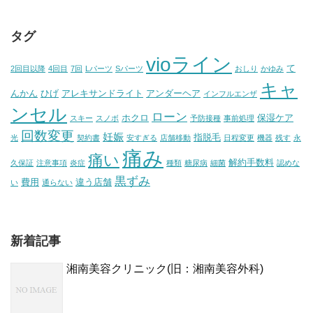
タグ
vioライン
て
2回目以降
4回目
7回
Lパーツ
Sパーツ
おしり
かゆみ
キャ
んかん
ひげ
アレキサンドライト
アンダーヘア
インフルエンザ
ンセル
ローン
ホクロ
保湿ケア
スキー
スノボ
予防接種
事前処理
回数変更
妊娠
指脱毛
光
契約書
安すぎる
店舗移動
日程変更
機器
残す
永
痛み
痛い
解約手数料
久保証
注意事項
炎症
種類
糖尿病
細菌
認めな
黒ずみ
費用
違う店舗
い
通らない
新着記事
湘南美容クリニック(旧：湘南美容外科)