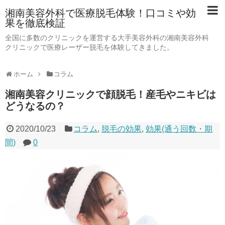
湘南美容外科で医療脱毛体験！口コミや効
果を徹底検証
全国に多数のクリニックを運営する大手美容外科の湘南美容外科
クリニックで医療レーザー脱毛を体験してきました。
ホーム
コラム
湘南美容クリニックで顔脱毛！産毛やニキビは
どうなるの？
2020/10/23
コラム
,
脱毛の効果
,
効果(通う回数・期
間)
0