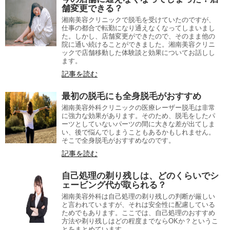
舗変更できる？
湘南美容クリニックで脱毛を受けていたのですが、
仕事の都合で転勤になり通えなくなってしまいまし
た。しかし、店舗変更ができたので、そのまま他の
院に通い続けることができました。湘南美容クリニ
ックで店舗移動した体験談と効果についてお話しし
ます。
記事を読む
最初の脱毛にも全身脱毛がおすすめ
湘南美容外科クリニックの医療レーザー脱毛は非常
に強力な効果があります。そのため、脱毛をしたパ
ーツとしていないパーツの間に大きな差が出てしま
い、後で悩んでしまうこともあるかもしれません。
そこで全身脱毛がおすすめなのです。
記事を読む
自己処理の剃り残しは、どのくらいでシ
ェービング代が取られる？
湘南美容外科は自己処理の剃り残しの判断が厳しい
と言われていますが、それは安全性に配慮している
ためでもあります。ここでは、自己処理のおすすめ
方法や剃り残しはどの程度までならOKか？というこ
とをまとめています。