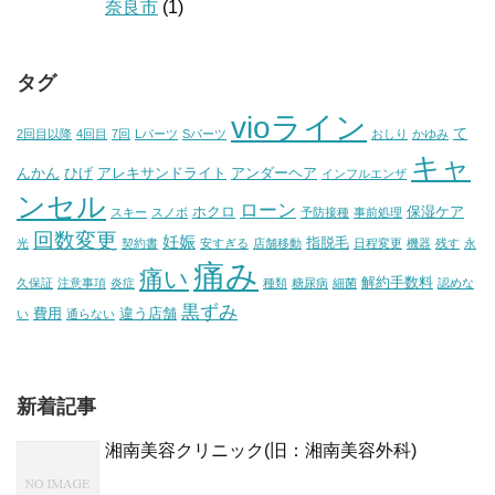
奈良市
(1)
タグ
vioライン
て
2回目以降
4回目
7回
Lパーツ
Sパーツ
おしり
かゆみ
キャ
んかん
ひげ
アレキサンドライト
アンダーヘア
インフルエンザ
ンセル
ローン
ホクロ
保湿ケア
スキー
スノボ
予防接種
事前処理
回数変更
妊娠
指脱毛
光
契約書
安すぎる
店舗移動
日程変更
機器
残す
永
痛み
痛い
解約手数料
久保証
注意事項
炎症
種類
糖尿病
細菌
認めな
黒ずみ
費用
違う店舗
い
通らない
新着記事
湘南美容クリニック(旧：湘南美容外科)