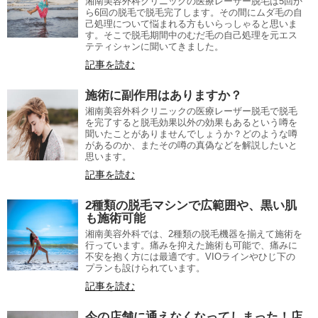
湘南美容外科クリニックの医療レーザー脱毛は5回か
ら6回の脱毛で脱毛完了します。その間にムダ毛の自
己処理について悩まれる方もいらっしゃると思いま
す。そこで脱毛期間中のむだ毛の自己処理を元エス
テティシャンに聞いてきました。
記事を読む
施術に副作用はありますか？
湘南美容外科クリニックの医療レーザー脱毛で脱毛
を完了すると脱毛効果以外の効果もあるという噂を
聞いたことがありませんでしょうか？どのような噂
があるのか、またその噂の真偽などを解説したいと
思います。
記事を読む
2種類の脱毛マシンで広範囲や、黒い肌
も施術可能
湘南美容外科では、2種類の脱毛機器を揃えて施術を
行っています。痛みを抑えた施術も可能で、痛みに
不安を抱く方には最適です。VIOラインやひじ下の
プランも設けられています。
記事を読む
今の店舗に通えなくなってしまった！店