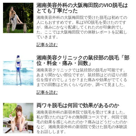
湘南美容外科の大阪梅田院のVIO脱毛は
とても丁寧だった
湘南美容外科の大阪梅田院で受けた脱毛は初めての
人にもおすすめです。私はVIO脱毛を受けたのです
が、痛みにかなり配慮してくれたのが印象的でし
た。ここでは大阪梅田院での体験レポートを記載し
ていきます。
記事を読む
湘南美容クリニックの鼠径部の脱毛「部
位・料金・痛み・回数」
湘南美容クリニックでは鼠径部の脱毛が可能です。
あまり聞かない部位ですが、鼠径部はどの辺りの部
位を指すのでしょうか？また痛みや効果がでてくる
までの回数はどれくらいなのか、調べて見ました。
記事を読む
両ワキ脱毛は何回で効果があるのか
湘南美容外科の新宿本院で脱毛を受けて来ました。
私が受けたのはワキの無制限コースです。何回で脱
毛の効果を感じられたのか？痛みはどうだったのか
など、湘南美容外科の新宿院で受けた脱毛の体験談
をお話しします。