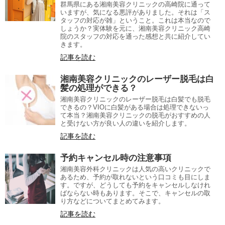
群馬県にある湘南美容クリニックの高崎院に通って
いますが、気になる悪評がありました。それは「ス
タッフの対応が雑」ということ。これは本当なので
しょうか？実体験を元に、湘南美容クリニック高崎
院のスタッフの対応を通った感想と共に紹介してい
きます。
記事を読む
湘南美容クリニックのレーザー脱毛は白
髪の処理ができる？
湘南美容クリニックのレーザー脱毛は白髪でも脱毛
できるの？VIOに白髪がある場合は処理できないっ
て本当？湘南美容クリニックの脱毛がおすすめの人
と受けない方が良い人の違いを紹介します。
記事を読む
予約キャンセル時の注意事項
湘南美容外科クリニックは人気の高いクリニックで
あるため、予約が取れないという口コミも目にしま
す。ですが、どうしても予約をキャンセルしなけれ
ばならない時もあります。そこで、キャンセルの取
り方などについてまとめてみます。
記事を読む