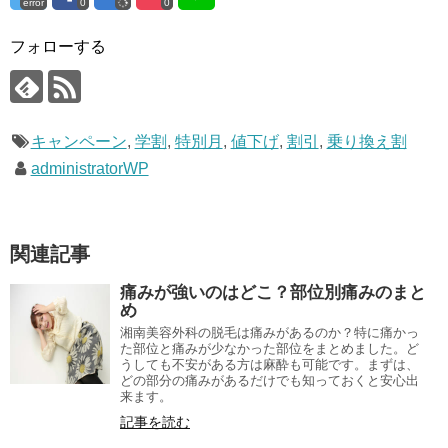
error
0
0
フォローする
キャンペーン
,
学割
,
特別月
,
値下げ
,
割引
,
乗り換え割
administratorWP
関連記事
痛みが強いのはどこ？部位別痛みのまと
め
湘南美容外科の脱毛は痛みがあるのか？特に痛かっ
た部位と痛みが少なかった部位をまとめました。ど
うしても不安がある方は麻酔も可能です。まずは、
どの部分の痛みがあるだけでも知っておくと安心出
来ます。
記事を読む