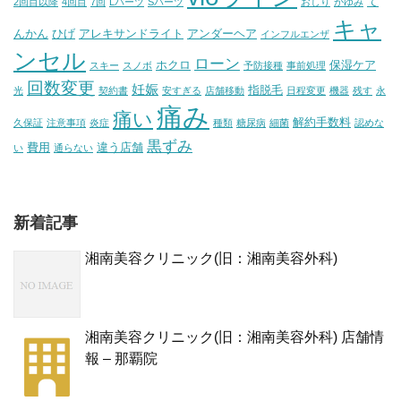
て
2回目以降
4回目
7回
Lパーツ
Sパーツ
おしり
かゆみ
キャ
んかん
ひげ
アレキサンドライト
アンダーヘア
インフルエンザ
ンセル
ローン
ホクロ
保湿ケア
スキー
スノボ
予防接種
事前処理
回数変更
妊娠
指脱毛
光
契約書
安すぎる
店舗移動
日程変更
機器
残す
永
痛み
痛い
解約手数料
久保証
注意事項
炎症
種類
糖尿病
細菌
認めな
黒ずみ
費用
違う店舗
い
通らない
新着記事
湘南美容クリニック(旧：湘南美容外科)
湘南美容クリニック(旧：湘南美容外科) 店舗情
報 – 那覇院