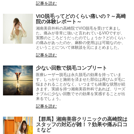
記事を読む
VIO脱毛ってどのくらい痛いの？～高崎
院の体験レポート～
湘南美容外科の高崎院でVIO脱毛を受けて来まし
た。痛みが非常に強いと言われているVIOですが、
実際のところどうだったのでしょうか？どのくらい
の痛みがあったのか、麻酔の使用はは可能なのか、
ということについて体験談を元にまとめました。
記事を読む
少ない回数で脱毛コンプリート
医療レーザー脱毛は永久脱毛の効果を持っていま
す。しっかりと施術を済ませた部位は再びムダ毛に
悩まされることがなく、いつまでも綺麗な状態が続
きます。実績を持つ湘南美容外科であれば、リーズ
ナブルに少ない回数でその効果を実感することが出
来るでしょう。
記事を読む
【群馬】湘南美容クリニックの高崎院は
スタッフの対応が雑！？効果や痛み口コ
ミなど