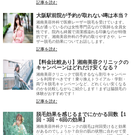
記事を読む
大阪駅前院が予約が取れない噂は本当？
湘南美容外科で医療レーザー脱毛を受けています。
私が通っているのは女性専門店なので医師も全員女
性です。院内も綺麗で清潔感溢れる印象なのが特徴
的です。湘南美容外科の予約の取りやすさや、レー
ザー脱毛の効果についてお話しします。
記事を読む
【料金比較あり】湘南美容クリニックの
キャンペーンはどれだけ安くなる？
湘南美容クリニックで脱毛するなら割引キャンペー
ンを利用すべきです！乗り換えトライアル・学割・
両ワキ脱毛キャンペーンなど、どれくらい安くなる
のかを比較しながらご紹介します！まずは脇脱毛の
体験がおすすめです！
記事を読む
脱毛効果を感じるまでにかかる回数【1
回・3回・6回の効果】
湘南美容外科クリニックの脱毛は何回受けると効果
があるのでしょうか？自分の肌の状態に合わせて受