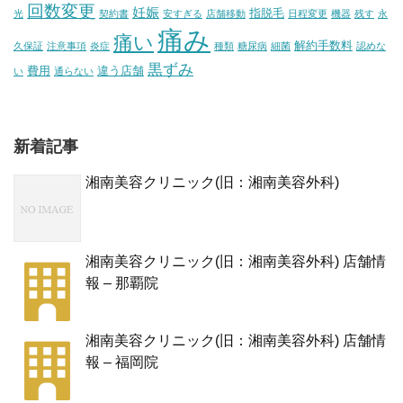
回数変更
妊娠
指脱毛
光
契約書
安すぎる
店舗移動
日程変更
機器
残す
永
痛み
痛い
解約手数料
久保証
注意事項
炎症
種類
糖尿病
細菌
認めな
黒ずみ
費用
違う店舗
い
通らない
新着記事
湘南美容クリニック(旧：湘南美容外科)
湘南美容クリニック(旧：湘南美容外科) 店舗情
報 – 那覇院
湘南美容クリニック(旧：湘南美容外科) 店舗情
報 – 福岡院