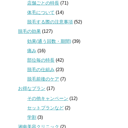
店舗ごとの特長
(71)
体毛について
(14)
脱毛する際の注意事項
(52)
脱毛の効果
(127)
効果(通う回数・期間)
(39)
痛み
(16)
部位毎の特長
(42)
脱毛の仕組み
(23)
脱毛前後のケア
(7)
お得なプラン
(17)
その他キャンペーン
(12)
セットプランなど
(2)
学割
(3)
湘南美容クリニック
(2)