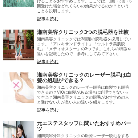
けることをおすすめします。ここでは、1回・3回・6
回受けた場合どれくらいの効果がでるのか？という
ことを説明します。
記事を読む
湘南美容クリニック3つの脱毛器を比較
湘南美容クリニックでは3種類の脱毛器を採用してい
ます。「アレキサンドライト」「ウルトラ美肌脱
毛」「メディオスター」の3つです。これらの特徴や
違いを記載したので、参考にしてみて下さい。
記事を読む
湘南美容クリニックのレーザー脱毛は白
髪の処理ができる？
湘南美容クリニックのレーザー脱毛は白髪でも脱毛
できるの？VIOに白髪がある場合は処理できないっ
て本当？湘南美容クリニックの脱毛がおすすめの人
と受けない方が良い人の違いを紹介します。
記事を読む
元エステスタッフに聞いたおすすめパー
ツ
湘南美容外科クリニックの医療レーザー脱毛をする