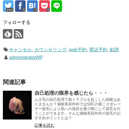
error
0
0
フォローする
キャンセル
,
カウンセリング
,
web予約
,
電話予約
,
勧誘
administratorWP
関連記事
自己処理の限界を感じたら・・・
ムダ毛の自己処理で肌トラブルを起こした経験はあ
りませんか？湘南美容外科ではSBCの根こそぎレー
ザー脱毛により肌への負担を最小限にして脱毛を行
うことができます。そんな湘南美容外科の脱毛のお
すすめポイントとは？
記事を読む