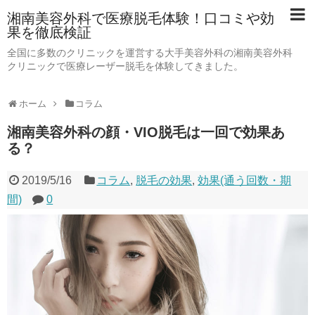
湘南美容外科で医療脱毛体験！口コミや効
果を徹底検証
全国に多数のクリニックを運営する大手美容外科の湘南美容外科
クリニックで医療レーザー脱毛を体験してきました。
ホーム
コラム
湘南美容外科の顔・VIO脱毛は一回で効果あ
る？
2019/5/16
コラム
,
脱毛の効果
,
効果(通う回数・期
間)
0