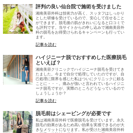
評判の良い仙台院で施術を受けました
湘南美容外科は技術力が高く、スッタフはしっかり
とした研修を受けているので、安心して任せること
ができます。脱毛後の肌がきれいになると口コミで
も評判です。当サイトからの申し込みで湘南美容外
科の脱毛をお得受けられるキャンペーンも行ってい
ます。
記事を読む
ハイジニーナ脱でおすすめした医療脱毛
といえば？
湘南美容クリニックでハイジニーナ脱毛を受けてき
たました。今まで自分で処理していたのですが、自
己処理に限界を感じた私はついにクリニックに頼る
ことに・・・。痛みが強いと言われているハイジニ
ーナ脱毛ですが、実際のところどうなっているので
しょうしょうか？
記事を読む
脱毛前はシェービングが必要です
私は湘南美容外科で医療脱毛を受けています。永久
脱毛の効果があるため高い効果を実感できるのが大
きなメリットになります。私が受けた湘南美容外科