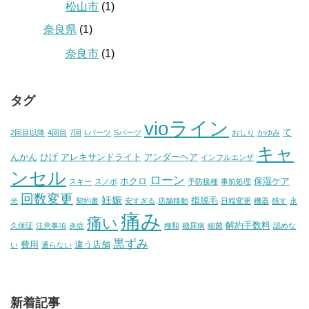
松山市
(1)
奈良県
(1)
奈良市
(1)
タグ
vioライン
て
2回目以降
4回目
7回
Lパーツ
Sパーツ
おしり
かゆみ
キャ
んかん
ひげ
アレキサンドライト
アンダーヘア
インフルエンザ
ンセル
ローン
ホクロ
保湿ケア
スキー
スノボ
予防接種
事前処理
回数変更
妊娠
指脱毛
光
契約書
安すぎる
店舗移動
日程変更
機器
残す
永
痛み
痛い
解約手数料
久保証
注意事項
炎症
種類
糖尿病
細菌
認めな
黒ずみ
費用
違う店舗
い
通らない
新着記事