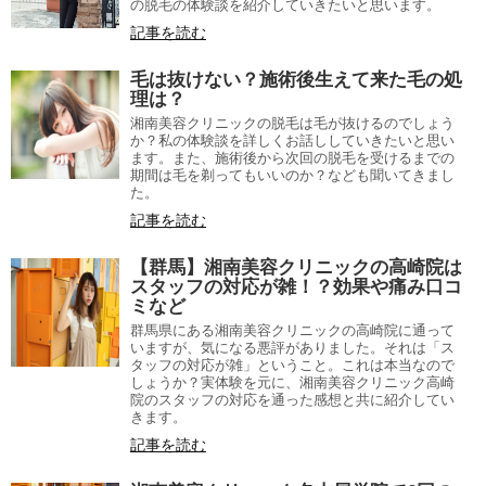
の脱毛の体験談を紹介していきたいと思います。
記事を読む
毛は抜けない？施術後生えて来た毛の処
理は？
湘南美容クリニックの脱毛は毛が抜けるのでしょう
か？私の体験談を詳しくお話ししていきたいと思い
ます。また、施術後から次回の脱毛を受けるまでの
期間は毛を剃ってもいいのか？なども聞いてきまし
た。
記事を読む
【群馬】湘南美容クリニックの高崎院は
スタッフの対応が雑！？効果や痛み口コ
ミなど
群馬県にある湘南美容クリニックの高崎院に通って
いますが、気になる悪評がありました。それは「ス
タッフの対応が雑」ということ。これは本当なので
しょうか？実体験を元に、湘南美容クリニック高崎
院のスタッフの対応を通った感想と共に紹介してい
きます。
記事を読む