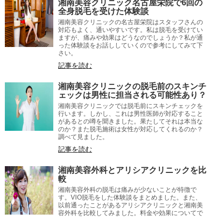
湘南美容クリニック名古屋栄院で6回の
全身脱毛を受けた体験談
湘南美容クリニックの名古屋栄院はスタッフさんの
対応もよく、通いやすいです。私は脱毛を受けてい
ますが、痛みや効果はどうなのでしょうか？私が通
った体験談をお話ししていくので参考にしてみて下
さい。
記事を読む
湘南美容クリニックの脱毛前のスキンチ
ェックは男性に担当される可能性あり？
湘南美容クリニックでは脱毛前にスキンチェックを
行います。しかし、これは男性医師が対応すること
があるとの噂を聞きました。果たしてそれは本当な
のか？また脱毛施術は女性が対応してくれるのか？
調べて見ました。
記事を読む
湘南美容外科とアリシアクリニックを比
較
湘南美容外科の脱毛は痛みが少ないことが特徴で
す。VIO脱毛をした体験談をまとめました。また、
以前通ったことがあるアリシアクリニックと湘南美
容外科を比較してみました。料金や効果についてで